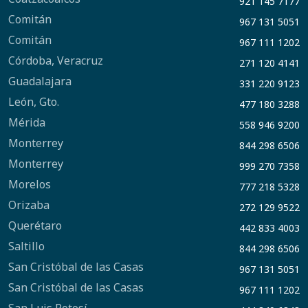
921 145 7177
Comitán
967 131 5051
Comitán
967 111 1202
Córdoba, Veracruz
271 120 4141
Guadalajara
331 220 9123
León, Gto.
477 180 3288
Mérida
558 946 9200
Monterrey
844 298 6506
Monterrey
999 270 7358
Morelos
777 218 5328
Orizaba
272 129 9522
Querétaro
442 833 4003
Saltillo
844 298 6506
San Cristóbal de las Casas
967 131 5051
San Cristóbal de las Casas
967 111 1202