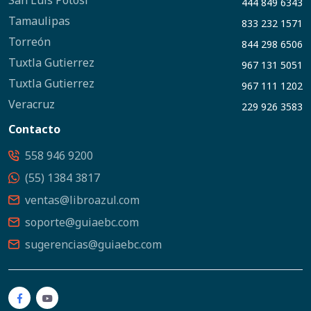
San Luis Potosí
444 849 6343
Tamaulipas
833 232 1571
Torreón
844 298 6506
Tuxtla Gutierrez
967 131 5051
Tuxtla Gutierrez
967 111 1202
Veracruz
229 926 3583
Contacto
558 946 9200
(55) 1384 3817
ventas@libroazul.com
soporte@guiaebc.com
sugerencias@guiaebc.com