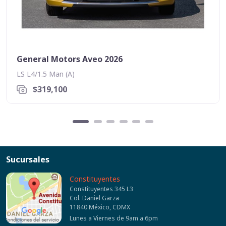
General Motors Aveo 2026
LS L4/1.5 Man (A)
$319,100
Sucursales
Constituyentes
Constituyentes 345 L3
Col. Daniel Garza
11840 México, CDMX
Lunes a Viernes de 9am a 6pm