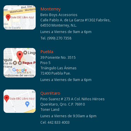
Monterrey
Beto Boys Accesorios
Calle Pablo A. de La Garza #1302 Fabriles,
64550 Monterrey, N.L.
Lunes a Viernes de 9am a 6pm
Tel. (999) 270 7358
Puebla
39 Poniente No. 3515
Piso 5
Triángulo Las Ánimas
72400 Puebla Pue.
Lunes a Viernes de 9am a 6pm
Querétaro
Pino Suarez # 273 A Col. Niños Héroes
Querétaro, Qro. C.P. 76910
Toner Land
Lunes a Viernes de 9:30am a 6pm
Cel: 442 833 4003