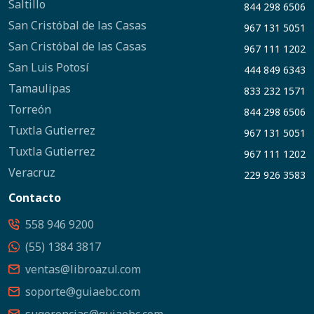
Saltillo
844 298 6506
San Cristóbal de las Casas
967 131 5051
San Cristóbal de las Casas
967 111 1202
San Luis Potosí
444 849 6343
Tamaulipas
833 232 1571
Torreón
844 298 6506
Tuxtla Gutierrez
967 131 5051
Tuxtla Gutierrez
967 111 1202
Veracruz
229 926 3583
Contacto
558 946 9200
(55) 1384 3817
ventas@libroazul.com
soporte@guiaebc.com