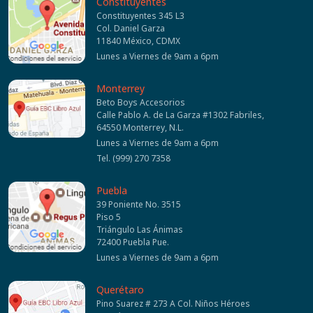
Constituyentes
Constituyentes 345 L3
Col. Daniel Garza
11840 México, CDMX
Lunes a Viernes de 9am a 6pm
Monterrey
Beto Boys Accesorios
Calle Pablo A. de La Garza #1302 Fabriles,
64550 Monterrey, N.L.
Lunes a Viernes de 9am a 6pm
Tel. (999) 270 7358
Puebla
39 Poniente No. 3515
Piso 5
Triángulo Las Ánimas
72400 Puebla Pue.
Lunes a Viernes de 9am a 6pm
Querétaro
Pino Suarez # 273 A Col. Niños Héroes