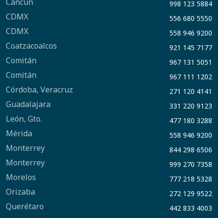
Cancún
998 123 5884
CDMX
556 680 5550
CDMX
558 946 9200
Coatzacoalcos
921 145 7177
Comitán
967 131 5051
Comitán
967 111 1202
Córdoba, Veracruz
271 120 4141
Guadalajara
331 220 9123
León, Gto.
477 180 3288
Mérida
558 946 9200
Monterrey
844 298 6506
Monterrey
999 270 7358
Morelos
777 218 5328
Orizaba
272 129 9522
Querétaro
442 833 4003