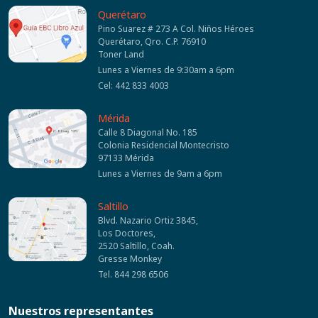
Querétaro
Pino Suarez # 273 A Col. Niños Héroes
Querétaro, Qro. C.P. 76910
Toner Land
Lunes a Viernes de 9:30am a 6pm
Cel: 442 833 4003
Mérida
Calle 8 Diagonal No. 185
Colonia Residencial Montecristo
97133 Mérida
Lunes a Viernes de 9am a 6pm
Saltillo
Blvd. Nazario Ortiz 3845,
Los Doctores,
2520 Saltillo, Coah.
Gresse Monkey
Tel. 844 298 6506
Nuestros representantes