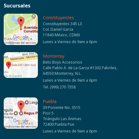
Sucursales
Constituyentes
Constituyentes 345 L3
Col. Daniel Garza
11840 México, CDMX
Lunes a Viernes de 9am a 6pm
Monterrey
Beto Boys Accesorios
Calle Pablo A. de La Garza #1302 Fabriles,
64550 Monterrey, N.L.
Lunes a Viernes de 9am a 6pm
Tel. (999) 270 7358
Puebla
39 Poniente No. 3515
Piso 5
Triángulo Las Ánimas
72400 Puebla Pue.
Lunes a Viernes de 9am a 6pm