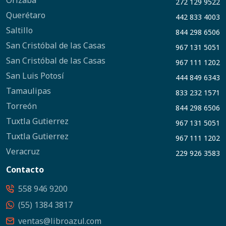
Orizaba
272 129 9522
Querétaro
442 833 4003
Saltillo
844 298 6506
San Cristóbal de las Casas
967 131 5051
San Cristóbal de las Casas
967 111 1202
San Luis Potosí
444 849 6343
Tamaulipas
833 232 1571
Torreón
844 298 6506
Tuxtla Gutierrez
967 131 5051
Tuxtla Gutierrez
967 111 1202
Veracruz
229 926 3583
Contacto
558 946 9200
(55) 1384 3817
ventas@libroazul.com