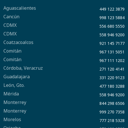
Aguascalientes
449 122 3879
Cancún
998 123 5884
CDMX
556 680 5550
CDMX
558 946 9200
Coatzacoalcos
921 145 7177
Comitán
967 131 5051
Comitán
967 111 1202
Córdoba, Veracruz
271 120 4141
Guadalajara
331 220 9123
León, Gto.
477 180 3288
Mérida
558 946 9200
Monterrey
844 298 6506
Monterrey
999 270 7358
Morelos
777 218 5328