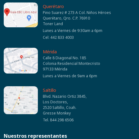
Querétaro
Pino Suarez # 273 A Col. Niños Héroes
Querétaro, Qro. C.P. 76910
Toner Land
Lunes a Viernes de 9:30am a 6pm
Cel: 442 833 4003
Mérida
Calle 8 Diagonal No. 185
Colonia Residencial Montecristo
97133 Mérida
Lunes a Viernes de 9am a 6pm
Saltillo
Blvd. Nazario Ortiz 3845,
Los Doctores,
2520 Saltillo, Coah.
Gresse Monkey
Tel. 844 298 6506
Nuestros representantes