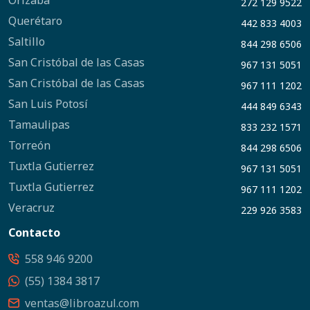
Orizaba
272 129 9522
Querétaro
442 833 4003
Saltillo
844 298 6506
San Cristóbal de las Casas
967 131 5051
San Cristóbal de las Casas
967 111 1202
San Luis Potosí
444 849 6343
Tamaulipas
833 232 1571
Torreón
844 298 6506
Tuxtla Gutierrez
967 131 5051
Tuxtla Gutierrez
967 111 1202
Veracruz
229 926 3583
Contacto
558 946 9200
(55) 1384 3817
ventas@libroazul.com