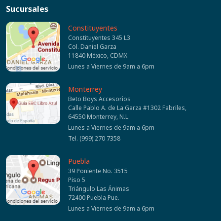
Sucursales
Constituyentes
Constituyentes 345 L3
Col. Daniel Garza
11840 México, CDMX
Lunes a Viernes de 9am a 6pm
Monterrey
Beto Boys Accesorios
Calle Pablo A. de La Garza #1302 Fabriles,
64550 Monterrey, N.L.
Lunes a Viernes de 9am a 6pm
Tel. (999) 270 7358
Puebla
39 Poniente No. 3515
Piso 5
Triángulo Las Ánimas
72400 Puebla Pue.
Lunes a Viernes de 9am a 6pm