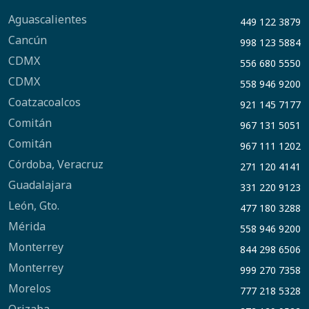
Aguascalientes
449 122 3879
Cancún
998 123 5884
CDMX
556 680 5550
CDMX
558 946 9200
Coatzacoalcos
921 145 7177
Comitán
967 131 5051
Comitán
967 111 1202
Córdoba, Veracruz
271 120 4141
Guadalajara
331 220 9123
León, Gto.
477 180 3288
Mérida
558 946 9200
Monterrey
844 298 6506
Monterrey
999 270 7358
Morelos
777 218 5328