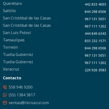
Querétaro
442 833 4003
Saltillo
844 298 6506
San Cristóbal de las Casas
967 131 5051
San Cristóbal de las Casas
967 111 1202
San Luis Potosí
444 849 6343
Tamaulipas
833 232 1571
Torreón
844 298 6506
Tuxtla Gutierrez
967 131 5051
Tuxtla Gutierrez
967 111 1202
Veracruz
229 926 3583
Contacto
558 946 9200
(55) 1384 3817
ventas@libroazul.com