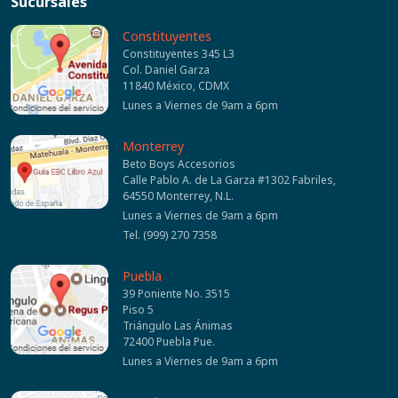
Sucursales
Constituyentes
Constituyentes 345 L3
Col. Daniel Garza
11840 México, CDMX
Lunes a Viernes de 9am a 6pm
Monterrey
Beto Boys Accesorios
Calle Pablo A. de La Garza #1302 Fabriles,
64550 Monterrey, N.L.
Lunes a Viernes de 9am a 6pm
Tel. (999) 270 7358
Puebla
39 Poniente No. 3515
Piso 5
Triángulo Las Ánimas
72400 Puebla Pue.
Lunes a Viernes de 9am a 6pm