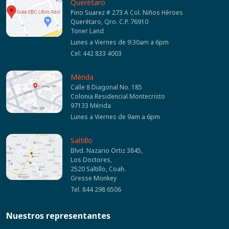
Querétaro
Pino Suarez # 273 A Col. Niños Héroes
Querétaro, Qro. C.P. 76910
Toner Land
Lunes a Viernes de 9:30am a 6pm
Cel: 442 833 4003
Mérida
Calle 8 Diagonal No. 185
Colonia Residencial Montecristo
97133 Mérida
Lunes a Viernes de 9am a 6pm
Saltillo
Blvd. Nazario Ortiz 3845,
Los Doctores,
2520 Saltillo, Coah.
Gresse Monkey
Tel. 844 298 6506
Nuestros representantes