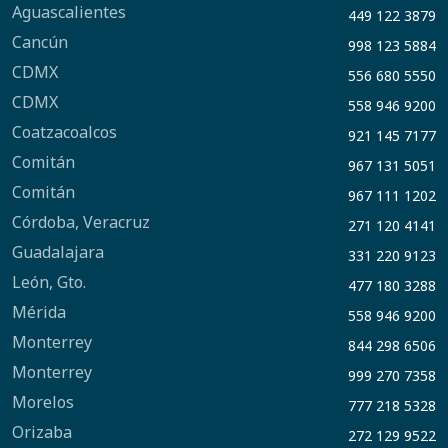
Aguascalientes
449 122 3879
Cancún
998 123 5884
CDMX
556 680 5550
CDMX
558 946 9200
Coatzacoalcos
921 145 7177
Comitán
967 131 5051
Comitán
967 111 1202
Córdoba, Veracruz
271 120 4141
Guadalajara
331 220 9123
León, Gto.
477 180 3288
Mérida
558 946 9200
Monterrey
844 298 6506
Monterrey
999 270 7358
Morelos
777 218 5328
Orizaba
272 129 9522