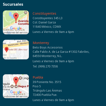
Sucursales
Constituyentes
Constituyentes 345 L3
Col. Daniel Garza
11840 México, CDMX
Lunes a Viernes de 9am a 6pm
Monterrey
Beto Boys Accesorios
Calle Pablo A. de La Garza #1302 Fabriles,
64550 Monterrey, N.L.
Lunes a Viernes de 9am a 6pm
Tel. (999) 270 7358
Puebla
39 Poniente No. 3515
Piso 5
Triángulo Las Ánimas
72400 Puebla Pue.
Lunes a Viernes de 9am a 6pm