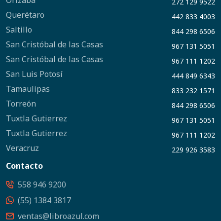
Orizaba
272 129 9522
Querétaro
442 833 4003
Saltillo
844 298 6506
San Cristóbal de las Casas
967 131 5051
San Cristóbal de las Casas
967 111 1202
San Luis Potosí
444 849 6343
Tamaulipas
833 232 1571
Torreón
844 298 6506
Tuxtla Gutierrez
967 131 5051
Tuxtla Gutierrez
967 111 1202
Veracruz
229 926 3583
Contacto
558 946 9200
(55) 1384 3817
ventas@libroazul.com