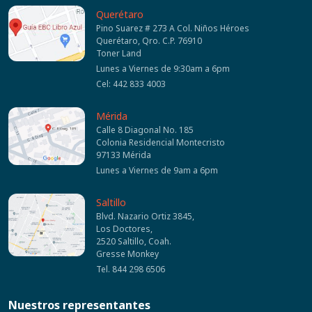
Querétaro
Pino Suarez # 273 A Col. Niños Héroes
Querétaro, Qro. C.P. 76910
Toner Land
Lunes a Viernes de 9:30am a 6pm
Cel: 442 833 4003
Mérida
Calle 8 Diagonal No. 185
Colonia Residencial Montecristo
97133 Mérida
Lunes a Viernes de 9am a 6pm
Saltillo
Blvd. Nazario Ortiz 3845,
Los Doctores,
2520 Saltillo, Coah.
Gresse Monkey
Tel. 844 298 6506
Nuestros representantes