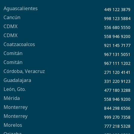
Aguascalientes
449 122 3879
Cancún
998 123 5884
CDMX
556 680 5550
CDMX
558 946 9200
Coatzacoalcos
921 145 7177
Comitán
967 131 5051
Comitán
967 111 1202
Córdoba, Veracruz
271 120 4141
Guadalajara
331 220 9123
León, Gto.
477 180 3288
Mérida
558 946 9200
Monterrey
844 298 6506
Monterrey
999 270 7358
Morelos
777 218 5328