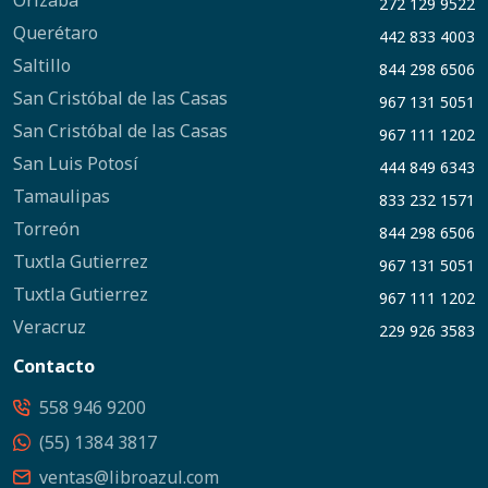
Orizaba
272 129 9522
Querétaro
442 833 4003
Saltillo
844 298 6506
San Cristóbal de las Casas
967 131 5051
San Cristóbal de las Casas
967 111 1202
San Luis Potosí
444 849 6343
Tamaulipas
833 232 1571
Torreón
844 298 6506
Tuxtla Gutierrez
967 131 5051
Tuxtla Gutierrez
967 111 1202
Veracruz
229 926 3583
Contacto
558 946 9200
(55) 1384 3817
ventas@libroazul.com