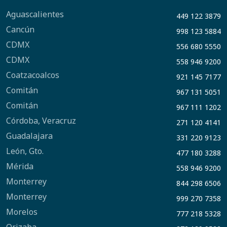
Aguascalientes
449 122 3879
Cancún
998 123 5884
CDMX
556 680 5550
CDMX
558 946 9200
Coatzacoalcos
921 145 7177
Comitán
967 131 5051
Comitán
967 111 1202
Córdoba, Veracruz
271 120 4141
Guadalajara
331 220 9123
León, Gto.
477 180 3288
Mérida
558 946 9200
Monterrey
844 298 6506
Monterrey
999 270 7358
Morelos
777 218 5328