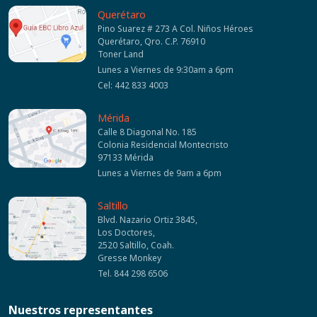
Querétaro
Pino Suarez # 273 A Col. Niños Héroes
Querétaro, Qro. C.P. 76910
Toner Land
Lunes a Viernes de 9:30am a 6pm
Cel: 442 833 4003
Mérida
Calle 8 Diagonal No. 185
Colonia Residencial Montecristo
97133 Mérida
Lunes a Viernes de 9am a 6pm
Saltillo
Blvd. Nazario Ortiz 3845,
Los Doctores,
2520 Saltillo, Coah.
Gresse Monkey
Tel. 844 298 6506
Nuestros representantes