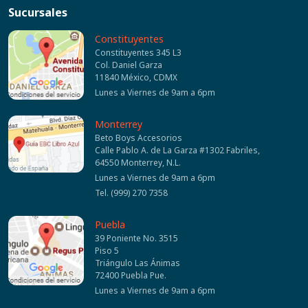
Sucursales
Constituyentes
Constituyentes 345 L3
Col. Daniel Garza
11840 México, CDMX
Lunes a Viernes de 9am a 6pm
Monterrey
Beto Boys Accesorios
Calle Pablo A. de La Garza #1302 Fabriles,
64550 Monterrey, N.L.
Lunes a Viernes de 9am a 6pm
Tel. (999) 270 7358
Puebla
39 Poniente No. 3515
Piso 5
Triángulo Las Ánimas
72400 Puebla Pue.
Lunes a Viernes de 9am a 6pm