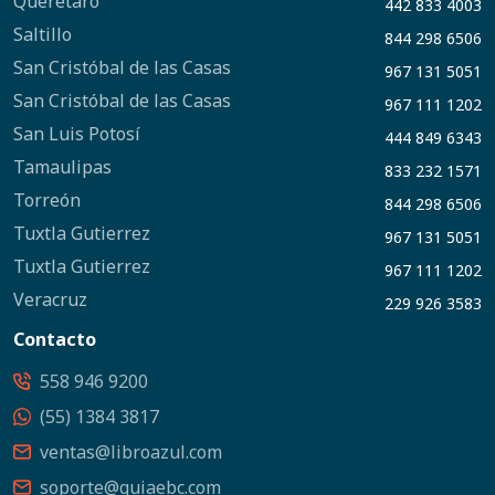
Querétaro
442 833 4003
Saltillo
844 298 6506
San Cristóbal de las Casas
967 131 5051
San Cristóbal de las Casas
967 111 1202
San Luis Potosí
444 849 6343
Tamaulipas
833 232 1571
Torreón
844 298 6506
Tuxtla Gutierrez
967 131 5051
Tuxtla Gutierrez
967 111 1202
Veracruz
229 926 3583
Contacto
558 946 9200
(55) 1384 3817
ventas@libroazul.com
soporte@guiaebc.com