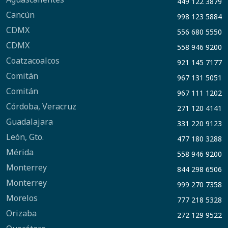
449 122 3879
Cancún
998 123 5884
CDMX
556 680 5550
CDMX
558 946 9200
Coatzacoalcos
921 145 7177
Comitán
967 131 5051
Comitán
967 111 1202
Córdoba, Veracruz
271 120 4141
Guadalajara
331 220 9123
León, Gto.
477 180 3288
Mérida
558 946 9200
Monterrey
844 298 6506
Monterrey
999 270 7358
Morelos
777 218 5328
Orizaba
272 129 9522