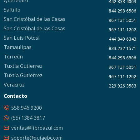
Querétaro
442 833 4003
Saltillo
844 298 6506
San Cristóbal de las Casas
967 131 5051
San Cristóbal de las Casas
967 111 1202
San Luis Potosí
444 849 6343
Tamaulipas
833 232 1571
Torreón
844 298 6506
Tuxtla Gutierrez
967 131 5051
Tuxtla Gutierrez
967 111 1202
Veracruz
229 926 3583
Contacto
558 946 9200
(55) 1384 3817
ventas@libroazul.com
soporte@guiaebc.com