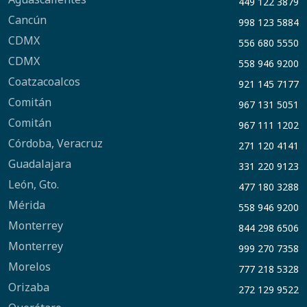
449 122 3879
Cancún
998 123 5884
CDMX
556 680 5550
CDMX
558 946 9200
Coatzacoalcos
921 145 7177
Comitán
967 131 5051
Comitán
967 111 1202
Córdoba, Veracruz
271 120 4141
Guadalajara
331 220 9123
León, Gto.
477 180 3288
Mérida
558 946 9200
Monterrey
844 298 6506
Monterrey
999 270 7358
Morelos
777 218 5328
Orizaba
272 129 9522