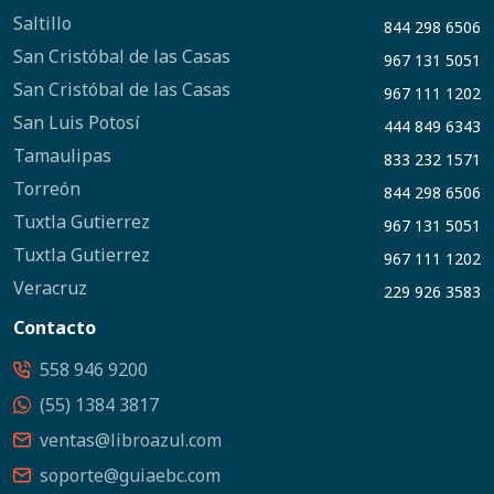
Saltillo
844 298 6506
San Cristóbal de las Casas
967 131 5051
San Cristóbal de las Casas
967 111 1202
San Luis Potosí
444 849 6343
Tamaulipas
833 232 1571
Torreón
844 298 6506
Tuxtla Gutierrez
967 131 5051
Tuxtla Gutierrez
967 111 1202
Veracruz
229 926 3583
Contacto
558 946 9200
(55) 1384 3817
ventas@libroazul.com
soporte@guiaebc.com