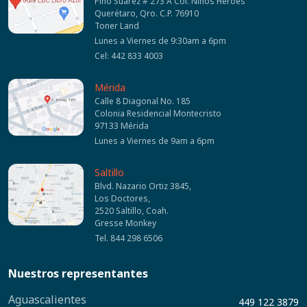
Pino Suarez # 273 A Col. Niños Héroes
Querétaro, Qro. C.P. 76910
Toner Land
Lunes a Viernes de 9:30am a 6pm
Cel: 442 833 4003
Mérida
Calle 8 Diagonal No. 185
Colonia Residencial Montecristo
97133 Mérida
Lunes a Viernes de 9am a 6pm
Saltillo
Blvd. Nazario Ortiz 3845,
Los Doctores,
2520 Saltillo, Coah.
Gresse Monkey
Tel. 844 298 6506
Nuestros representantes
Aguascalientes
449 122 3879