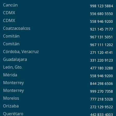
Cancún
998 123 5884
CDMX
556 680 5550
CDMX
558 946 9200
Coatzacoalcos
921 145 7177
Comitán
967 131 5051
Comitán
967 111 1202
Córdoba, Veracruz
271 120 4141
Guadalajara
331 220 9123
León, Gto.
477 180 3288
Mérida
558 946 9200
Monterrey
844 298 6506
Monterrey
999 270 7358
Morelos
777 218 5328
Orizaba
272 129 9522
Querétaro
442 833 4003