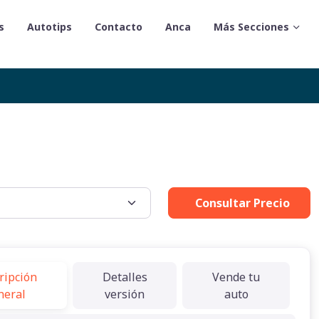
s
Autotips
Contacto
Anca
Más Secciones
Consultar Precio
ripción
Detalles
Vende tu
neral
versión
auto