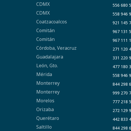
CDMX
556 680 
CDMX
558 946 
Coatzacoalcos
921 145 
Comitán
967 131 
Comitán
967 111 
Córdoba, Veracruz
271 120 
Guadalajara
331 220 
León, Gto.
477 180 
Mérida
558 946 
Monterrey
844 298 
Monterrey
999 270 
Morelos
777 218 
Orizaba
272 129 
Querétaro
442 833 
Saltillo
844 298 