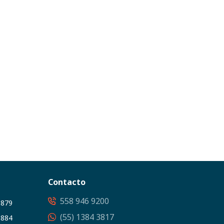
Contacto
558 946 9200
3879
(55) 1384 3817
5884