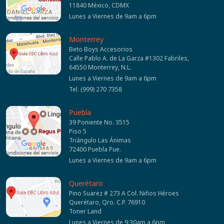
11840 México, CDMX
Lunes a Viernes de 9am a 6pm
Monterrey
Beto Boys Accesorios
Calle Pablo A. de La Garza #1302 Fabriles,
64550 Monterrey, N.L.
Lunes a Viernes de 9am a 6pm
Tel. (999) 270 7358
Puebla
39 Poniente No. 3515
Piso 5
Triángulo Las Ánimas
72400 Puebla Pue.
Lunes a Viernes de 9am a 6pm
Querétaro
Pino Suarez # 273 A Col. Niños Héroes
Querétaro, Qro. C.P. 76910
Toner Land
Lunes a Viernes de 9:30am a 6pm