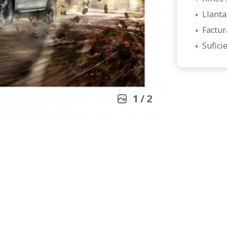
•
Llanta
•
Factur
•
Sufici
1
/
2