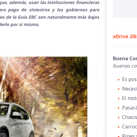
ue, además, usan las instituciones financieras
para pago de siniestros y los gobiernos para
ales de la Guía EBC son naturalmente más bajos
derlo por si mismo.
xDrive 20
Buena Co
buenas co
•
Es pos
•
Necesi
•
El mot
•
Pasará
•
Chasis
•
Carroc
•
Rines 