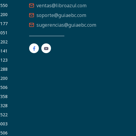
ventas@libroazul.com
5550
9200
soporte@guiaebc.com
7177
sugerencias@guiaebc.com
5051
1202
4141
9123
3288
9200
6506
7358
5328
9522
4003
6506