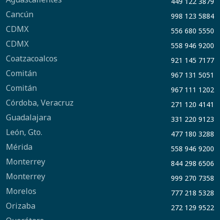
449 122 3879
Cancún
998 123 5884
CDMX
556 680 5550
CDMX
558 946 9200
Coatzacoalcos
921 145 7177
Comitán
967 131 5051
Comitán
967 111 1202
Córdoba, Veracruz
271 120 4141
Guadalajara
331 220 9123
León, Gto.
477 180 3288
Mérida
558 946 9200
Monterrey
844 298 6506
Monterrey
999 270 7358
Morelos
777 218 5328
Orizaba
272 129 9522