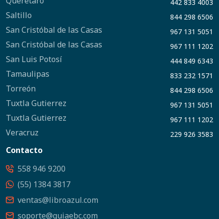
Querétaro
442 833 4003
Saltillo
844 298 6506
San Cristóbal de las Casas
967 131 5051
San Cristóbal de las Casas
967 111 1202
San Luis Potosí
444 849 6343
Tamaulipas
833 232 1571
Torreón
844 298 6506
Tuxtla Gutierrez
967 131 5051
Tuxtla Gutierrez
967 111 1202
Veracruz
229 926 3583
Contacto
558 946 9200
(55) 1384 3817
ventas@libroazul.com
soporte@guiaebc.com