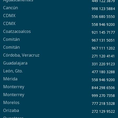
449 122 3879
Cancún
998 123 5884
CDMX
556 680 5550
CDMX
558 946 9200
Coatzacoalcos
921 145 7177
Comitán
967 131 5051
Comitán
967 111 1202
Córdoba, Veracruz
271 120 4141
Guadalajara
331 220 9123
León, Gto.
477 180 3288
Mérida
558 946 9200
Monterrey
844 298 6506
Monterrey
999 270 7358
Morelos
777 218 5328
Orizaba
272 129 9522