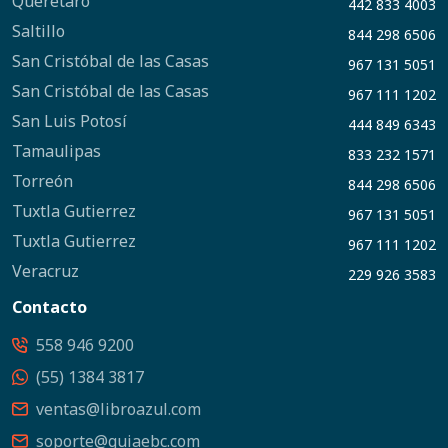
Querétaro
442 833 4003
Saltillo
844 298 6506
San Cristóbal de las Casas
967 131 5051
San Cristóbal de las Casas
967 111 1202
San Luis Potosí
444 849 6343
Tamaulipas
833 232 1571
Torreón
844 298 6506
Tuxtla Gutierrez
967 131 5051
Tuxtla Gutierrez
967 111 1202
Veracruz
229 926 3583
Contacto
558 946 9200
(55) 1384 3817
ventas@libroazul.com
soporte@guiaebc.com