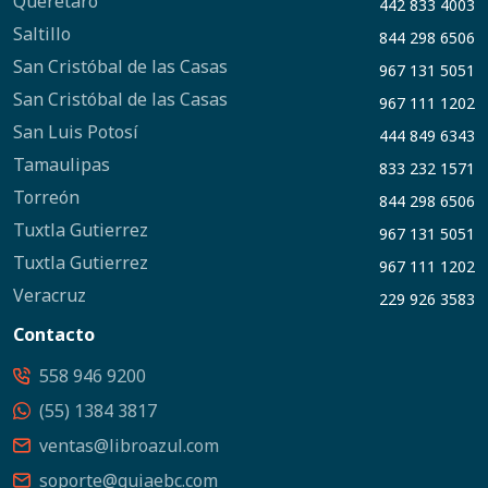
Querétaro
442 833 4003
Saltillo
844 298 6506
San Cristóbal de las Casas
967 131 5051
San Cristóbal de las Casas
967 111 1202
San Luis Potosí
444 849 6343
Tamaulipas
833 232 1571
Torreón
844 298 6506
Tuxtla Gutierrez
967 131 5051
Tuxtla Gutierrez
967 111 1202
Veracruz
229 926 3583
Contacto
558 946 9200
(55) 1384 3817
ventas@libroazul.com
soporte@guiaebc.com