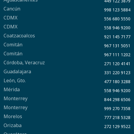
449 122 3879
Cancún
998 123 5884
CDMX
556 680 5550
CDMX
558 946 9200
Coatzacoalcos
921 145 7177
Comitán
967 131 5051
Comitán
967 111 1202
Córdoba, Veracruz
271 120 4141
Guadalajara
331 220 9123
León, Gto.
477 180 3288
Mérida
558 946 9200
Monterrey
844 298 6506
Monterrey
999 270 7358
Morelos
777 218 5328
Orizaba
272 129 9522