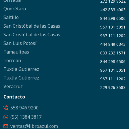
Orizaba
272 129 9522
Querétaro
442 833 4003
Saltillo
844 298 6506
San Cristóbal de las Casas
967 131 5051
San Cristóbal de las Casas
967 111 1202
San Luis Potosí
444 849 6343
Tamaulipas
833 232 1571
Torreón
844 298 6506
Tuxtla Gutierrez
967 131 5051
Tuxtla Gutierrez
967 111 1202
Veracruz
229 926 3583
Contacto
558 946 9200
(55) 1384 3817
ventas@libroazul.com