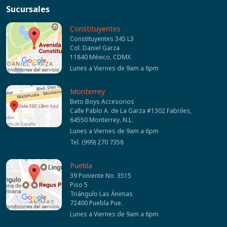
Sucursales
Constituyentes
Constituyentes 345 L3
Col. Daniel Garza
11840 México, CDMX
Lunes a Viernes de 9am a 6pm
Monterrey
Beto Boys Accesorios
Calle Pablo A. de La Garza #1302 Fabriles,
64550 Monterrey, N.L.
Lunes a Viernes de 9am a 6pm
Tel. (999) 270 7358
Puebla
39 Poniente No. 3515
Piso 5
Triángulo Las Ánimas
72400 Puebla Pue.
Lunes a Viernes de 9am a 6pm