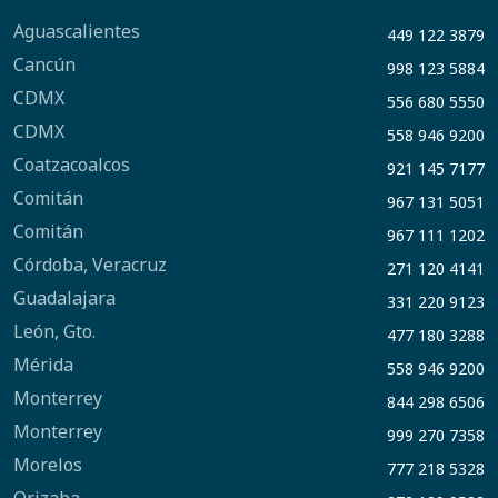
Aguascalientes
449 122 3879
Cancún
998 123 5884
CDMX
556 680 5550
CDMX
558 946 9200
Coatzacoalcos
921 145 7177
Comitán
967 131 5051
Comitán
967 111 1202
Córdoba, Veracruz
271 120 4141
Guadalajara
331 220 9123
León, Gto.
477 180 3288
Mérida
558 946 9200
Monterrey
844 298 6506
Monterrey
999 270 7358
Morelos
777 218 5328