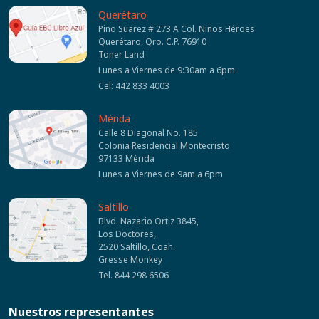
Querétaro
Pino Suarez # 273 A Col. Niños Héroes
Querétaro, Qro. C.P. 76910
Toner Land
Lunes a Viernes de 9:30am a 6pm
Cel: 442 833 4003
Mérida
Calle 8 Diagonal No. 185
Colonia Residencial Montecristo
97133 Mérida
Lunes a Viernes de 9am a 6pm
Saltillo
Blvd. Nazario Ortiz 3845,
Los Doctores,
2520 Saltillo, Coah.
Gresse Monkey
Tel. 844 298 6506
Nuestros representantes