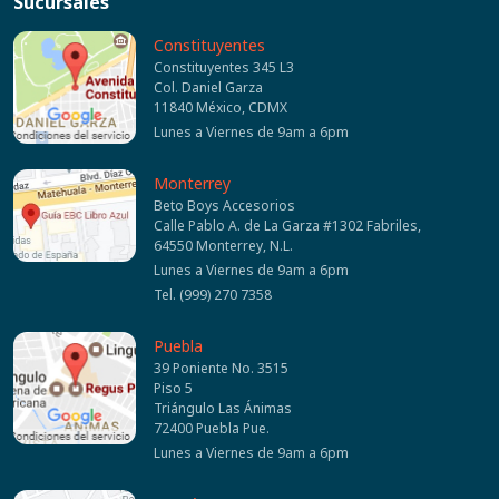
Sucursales
Constituyentes
Constituyentes 345 L3
Col. Daniel Garza
11840 México, CDMX
Lunes a Viernes de 9am a 6pm
Monterrey
Beto Boys Accesorios
Calle Pablo A. de La Garza #1302 Fabriles,
64550 Monterrey, N.L.
Lunes a Viernes de 9am a 6pm
Tel. (999) 270 7358
Puebla
39 Poniente No. 3515
Piso 5
Triángulo Las Ánimas
72400 Puebla Pue.
Lunes a Viernes de 9am a 6pm