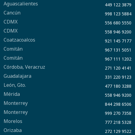
Aguascalientes
449 122 3879
Cancún
998 123 5884
CDMX
556 680 5550
CDMX
558 946 9200
Coatzacoalcos
921 145 7177
Comitán
967 131 5051
Comitán
967 111 1202
Córdoba, Veracruz
271 120 4141
Guadalajara
331 220 9123
León, Gto.
477 180 3288
Mérida
558 946 9200
Monterrey
844 298 6506
Monterrey
999 270 7358
Morelos
777 218 5328
Orizaba
272 129 9522