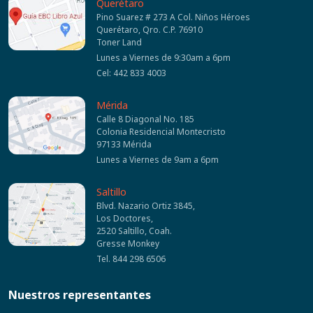
Querétaro
Pino Suarez # 273 A Col. Niños Héroes
Querétaro, Qro. C.P. 76910
Toner Land
Lunes a Viernes de 9:30am a 6pm
Cel: 442 833 4003
Mérida
Calle 8 Diagonal No. 185
Colonia Residencial Montecristo
97133 Mérida
Lunes a Viernes de 9am a 6pm
Saltillo
Blvd. Nazario Ortiz 3845,
Los Doctores,
2520 Saltillo, Coah.
Gresse Monkey
Tel. 844 298 6506
Nuestros representantes