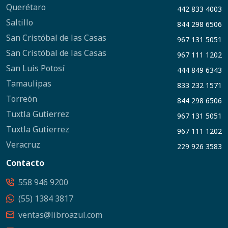
Querétaro
442 833 4003
Saltillo
844 298 6506
San Cristóbal de las Casas
967 131 5051
San Cristóbal de las Casas
967 111 1202
San Luis Potosí
444 849 6343
Tamaulipas
833 232 1571
Torreón
844 298 6506
Tuxtla Gutierrez
967 131 5051
Tuxtla Gutierrez
967 111 1202
Veracruz
229 926 3583
Contacto
558 946 9200
(55) 1384 3817
ventas@libroazul.com