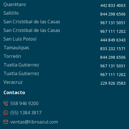
Querétaro
442 833 4003
Saltillo
844 298 6506
San Cristóbal de las Casas
967 131 5051
San Cristóbal de las Casas
967 111 1202
San Luis Potosí
444 849 6343
Tamaulipas
833 232 1571
Torreón
844 298 6506
Tuxtla Gutierrez
967 131 5051
Tuxtla Gutierrez
967 111 1202
Veracruz
229 926 3583
Contacto
558 946 9200
(55) 1384 3817
ventas@libroazul.com