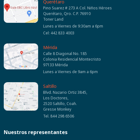
Querétaro
Pino Suarez # 273 A Col. Niños Héroes
Querétaro, Qro. C.P. 76910
Toner Land
Lunes a Viernes de 9:30am a 6pm
Cel: 442 833 4003
Mérida
Calle 8 Diagonal No. 185
Colonia Residencial Montecristo
97133 Mérida
Lunes a Viernes de 9am a 6pm
Saltillo
Blvd. Nazario Ortiz 3845,
Los Doctores,
2520 Saltillo, Coah.
Gresse Monkey
Tel. 844 298 6506
Nuestros representantes