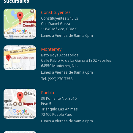
Sucursales
Constituyentes
Constituyentes 345 L3
Col. Daniel Garza
11840 México, CDMX
Lunes a Viernes de 9am a 6pm
Monterrey
Beto Boys Accesorios
Calle Pablo A. de La Garza #1302 Fabriles,
64550 Monterrey, N.L.
Lunes a Viernes de 9am a 6pm
Tel. (999) 270 7358
Puebla
39 Poniente No. 3515
Piso 5
Triángulo Las Ánimas
72400 Puebla Pue.
Lunes a Viernes de 9am a 6pm