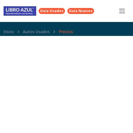
Guía Usados
Guía Nuevos
Inicio
Autos Usados
Precios