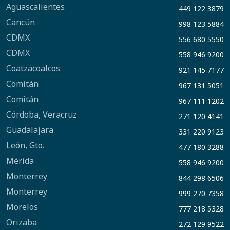
Aguascalientes
449 122 3879
Cancún
998 123 5884
CDMX
556 680 5550
CDMX
558 946 9200
Coatzacoalcos
921 145 7177
Comitán
967 131 5051
Comitán
967 111 1202
Córdoba, Veracruz
271 120 4141
Guadalajara
331 220 9123
León, Gto.
477 180 3288
Mérida
558 946 9200
Monterrey
844 298 6506
Monterrey
999 270 7358
Morelos
777 218 5328
Orizaba
272 129 9522