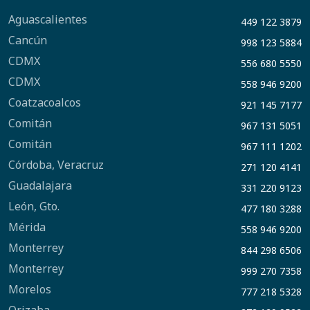
Aguascalientes
449 122 3879
Cancún
998 123 5884
CDMX
556 680 5550
CDMX
558 946 9200
Coatzacoalcos
921 145 7177
Comitán
967 131 5051
Comitán
967 111 1202
Córdoba, Veracruz
271 120 4141
Guadalajara
331 220 9123
León, Gto.
477 180 3288
Mérida
558 946 9200
Monterrey
844 298 6506
Monterrey
999 270 7358
Morelos
777 218 5328