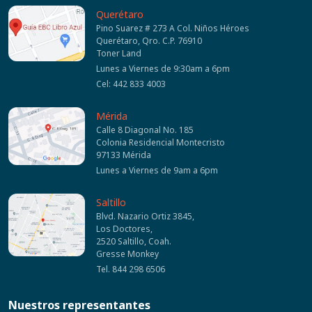
Querétaro
Pino Suarez # 273 A Col. Niños Héroes
Querétaro, Qro. C.P. 76910
Toner Land
Lunes a Viernes de 9:30am a 6pm
Cel: 442 833 4003
Mérida
Calle 8 Diagonal No. 185
Colonia Residencial Montecristo
97133 Mérida
Lunes a Viernes de 9am a 6pm
Saltillo
Blvd. Nazario Ortiz 3845,
Los Doctores,
2520 Saltillo, Coah.
Gresse Monkey
Tel. 844 298 6506
Nuestros representantes