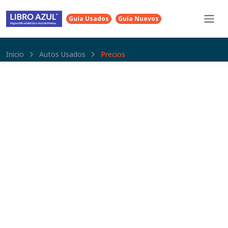
Guía Usados
Guía Nuevos
Inicio
Autos Usados
Precios