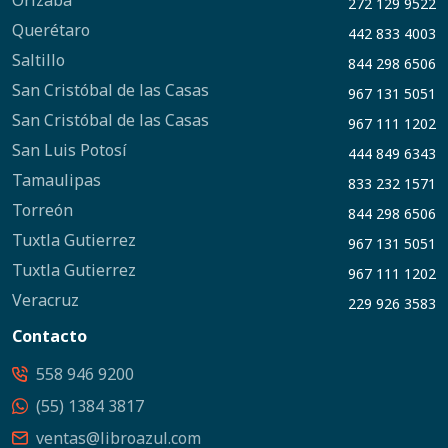
Orizaba
272 129 9522
Querétaro
442 833 4003
Saltillo
844 298 6506
San Cristóbal de las Casas
967 131 5051
San Cristóbal de las Casas
967 111 1202
San Luis Potosí
444 849 6343
Tamaulipas
833 232 1571
Torreón
844 298 6506
Tuxtla Gutierrez
967 131 5051
Tuxtla Gutierrez
967 111 1202
Veracruz
229 926 3583
Contacto
558 946 9200
(55) 1384 3817
ventas@libroazul.com