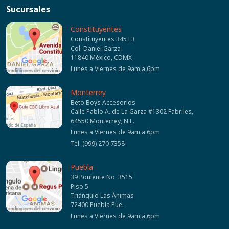
Sucursales
Constituyentes
Constituyentes 345 L3
Col. Daniel Garza
11840 México, CDMX
Lunes a Viernes de 9am a 6pm
Monterrey
Beto Boys Accesorios
Calle Pablo A. de La Garza #1302 Fabriles,
64550 Monterrey, N.L.
Lunes a Viernes de 9am a 6pm
Tel. (999) 270 7358
Puebla
39 Poniente No. 3515
Piso 5
Triángulo Las Ánimas
72400 Puebla Pue.
Lunes a Viernes de 9am a 6pm