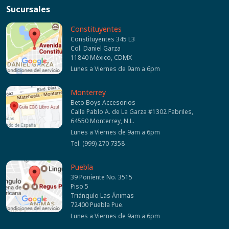
Sucursales
Constituyentes
Constituyentes 345 L3
Col. Daniel Garza
11840 México, CDMX
Lunes a Viernes de 9am a 6pm
Monterrey
Beto Boys Accesorios
Calle Pablo A. de La Garza #1302 Fabriles,
64550 Monterrey, N.L.
Lunes a Viernes de 9am a 6pm
Tel. (999) 270 7358
Puebla
39 Poniente No. 3515
Piso 5
Triángulo Las Ánimas
72400 Puebla Pue.
Lunes a Viernes de 9am a 6pm