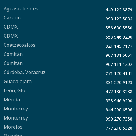
Aguascalientes
449 122 3879
Cancún
998 123 5884
CDMX
556 680 5550
CDMX
558 946 9200
Coatzacoalcos
921 145 7177
Comitán
967 131 5051
Comitán
967 111 1202
Córdoba, Veracruz
271 120 4141
Guadalajara
331 220 9123
León, Gto.
477 180 3288
Mérida
558 946 9200
Monterrey
844 298 6506
Monterrey
999 270 7358
Morelos
777 218 5328