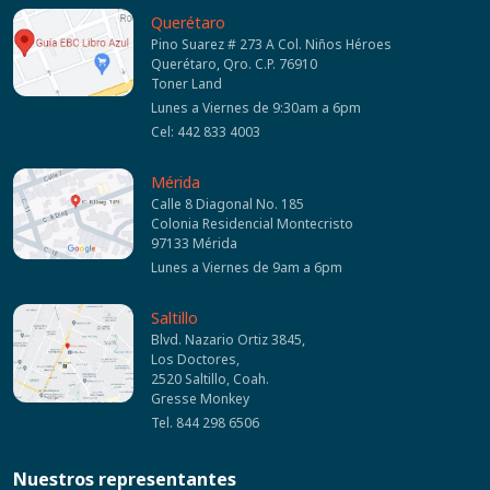
Querétaro
Pino Suarez # 273 A Col. Niños Héroes
Querétaro, Qro. C.P. 76910
Toner Land
Lunes a Viernes de 9:30am a 6pm
Cel: 442 833 4003
Mérida
Calle 8 Diagonal No. 185
Colonia Residencial Montecristo
97133 Mérida
Lunes a Viernes de 9am a 6pm
Saltillo
Blvd. Nazario Ortiz 3845,
Los Doctores,
2520 Saltillo, Coah.
Gresse Monkey
Tel. 844 298 6506
Nuestros representantes