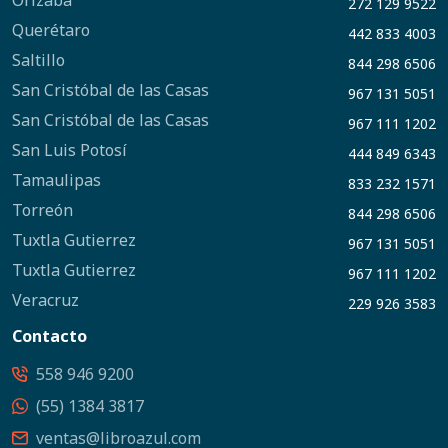
Orizaba
272 129 9522
Querétaro
442 833 4003
Saltillo
844 298 6506
San Cristóbal de las Casas
967 131 5051
San Cristóbal de las Casas
967 111 1202
San Luis Potosí
444 849 6343
Tamaulipas
833 232 1571
Torreón
844 298 6506
Tuxtla Gutierrez
967 131 5051
Tuxtla Gutierrez
967 111 1202
Veracruz
229 926 3583
Contacto
558 946 9200
(55) 1384 3817
ventas@libroazul.com