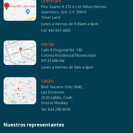
Querétaro
Pino Suarez # 273 A Col. Niños Héroes
Querétaro, Qro. C.P. 76910
Toner Land
Lunes a Viernes de 9:30am a 6pm
Cel: 442 833 4003
Mérida
Calle 8 Diagonal No. 185
Colonia Residencial Montecristo
97133 Mérida
Lunes a Viernes de 9am a 6pm
Saltillo
Blvd. Nazario Ortiz 3845,
Los Doctores,
2520 Saltillo, Coah.
Gresse Monkey
Tel. 844 298 6506
Nuestros representantes