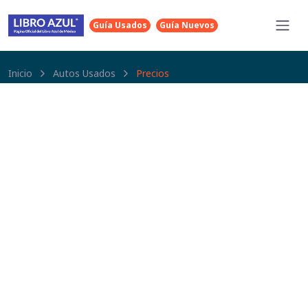
Guía Usados
Guía Nuevos
Inicio
Autos Usados
Precios