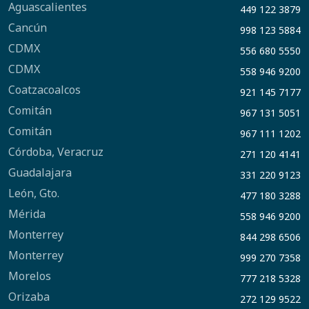
Aguascalientes
449 122 3879
Cancún
998 123 5884
CDMX
556 680 5550
CDMX
558 946 9200
Coatzacoalcos
921 145 7177
Comitán
967 131 5051
Comitán
967 111 1202
Córdoba, Veracruz
271 120 4141
Guadalajara
331 220 9123
León, Gto.
477 180 3288
Mérida
558 946 9200
Monterrey
844 298 6506
Monterrey
999 270 7358
Morelos
777 218 5328
Orizaba
272 129 9522