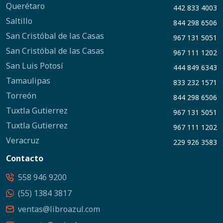
Querétaro
442 833 4003
Saltillo
844 298 6506
San Cristóbal de las Casas
967 131 5051
San Cristóbal de las Casas
967 111 1202
San Luis Potosí
444 849 6343
Tamaulipas
833 232 1571
Torreón
844 298 6506
Tuxtla Gutierrez
967 131 5051
Tuxtla Gutierrez
967 111 1202
Veracruz
229 926 3583
Contacto
558 946 9200
(55) 1384 3817
ventas@libroazul.com