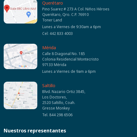
Querétaro
Pino Suarez # 273 A Col. Niños Héroes
Querétaro, Qro. C.P. 76910
Toner Land
Lunes a Viernes de 9:30am a 6pm
Cel: 442 833 4003
Mérida
Calle 8 Diagonal No. 185
Colonia Residencial Montecristo
97133 Mérida
Lunes a Viernes de 9am a 6pm
Saltillo
Blvd. Nazario Ortiz 3845,
Los Doctores,
2520 Saltillo, Coah.
Gresse Monkey
Tel. 844 298 6506
Nuestros representantes