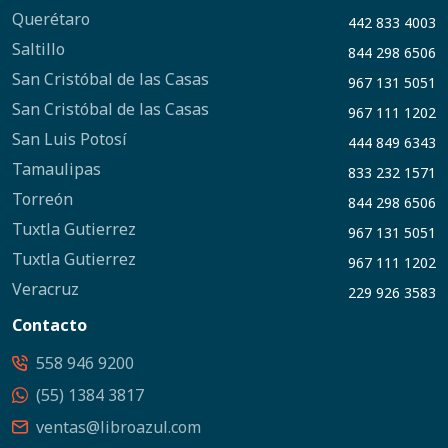
Querétaro
442 833 4003
Saltillo
844 298 6506
San Cristóbal de las Casas
967 131 5051
San Cristóbal de las Casas
967 111 1202
San Luis Potosí
444 849 6343
Tamaulipas
833 232 1571
Torreón
844 298 6506
Tuxtla Gutierrez
967 131 5051
Tuxtla Gutierrez
967 111 1202
Veracruz
229 926 3583
Contacto
558 946 9200
(55) 1384 3817
ventas@libroazul.com