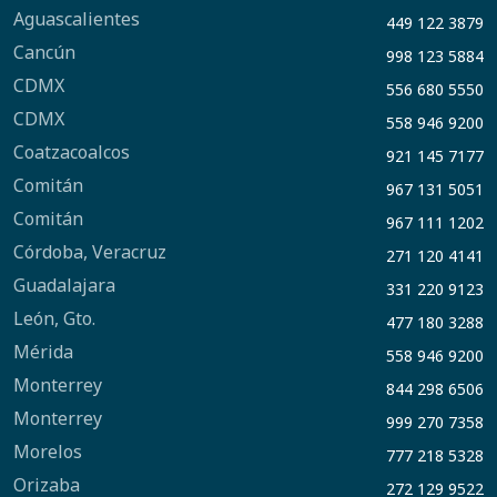
Aguascalientes
449 122 3879
Cancún
998 123 5884
CDMX
556 680 5550
CDMX
558 946 9200
Coatzacoalcos
921 145 7177
Comitán
967 131 5051
Comitán
967 111 1202
Córdoba, Veracruz
271 120 4141
Guadalajara
331 220 9123
León, Gto.
477 180 3288
Mérida
558 946 9200
Monterrey
844 298 6506
Monterrey
999 270 7358
Morelos
777 218 5328
Orizaba
272 129 9522