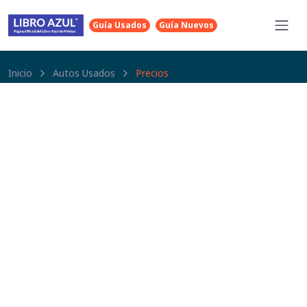
Guía Usados
Guía Nuevos
Inicio
Autos Usados
Precios