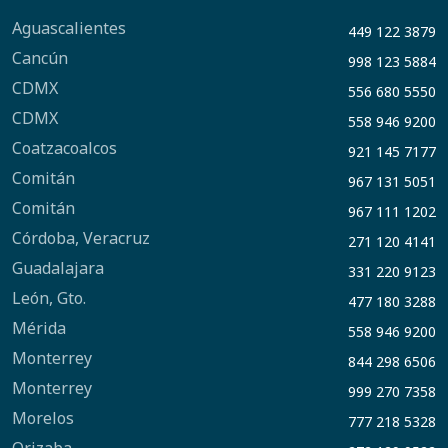
Aguascalientes
449 122 3879
Cancún
998 123 5884
CDMX
556 680 5550
CDMX
558 946 9200
Coatzacoalcos
921 145 7177
Comitán
967 131 5051
Comitán
967 111 1202
Córdoba, Veracruz
271 120 4141
Guadalajara
331 220 9123
León, Gto.
477 180 3288
Mérida
558 946 9200
Monterrey
844 298 6506
Monterrey
999 270 7358
Morelos
777 218 5328