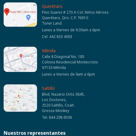
Querétaro
Pino Suarez # 273 A Col. Niños Héroes
Querétaro, Qro. C.P. 76910
Toner Land
Lunes a Viernes de 9:30am a 6pm
Cel: 442 833 4003
Mérida
Calle 8 Diagonal No. 185
Colonia Residencial Montecristo
97133 Mérida
Lunes a Viernes de 9am a 6pm
Saltillo
Blvd. Nazario Ortiz 3845,
Los Doctores,
2520 Saltillo, Coah.
Gresse Monkey
Tel. 844 298 6506
Nuestros representantes