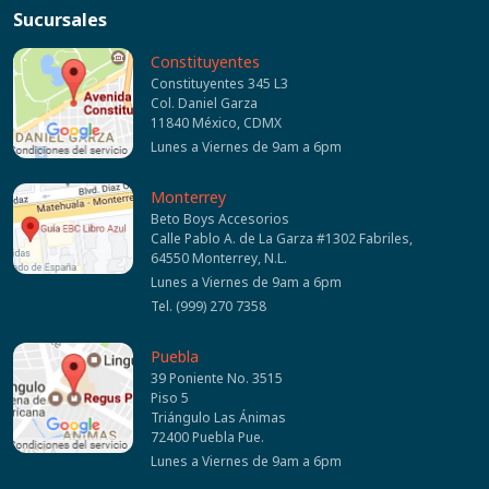
Sucursales
Constituyentes
Constituyentes 345 L3
Col. Daniel Garza
11840 México, CDMX
Lunes a Viernes de 9am a 6pm
Monterrey
Beto Boys Accesorios
Calle Pablo A. de La Garza #1302 Fabriles,
64550 Monterrey, N.L.
Lunes a Viernes de 9am a 6pm
Tel. (999) 270 7358
Puebla
39 Poniente No. 3515
Piso 5
Triángulo Las Ánimas
72400 Puebla Pue.
Lunes a Viernes de 9am a 6pm