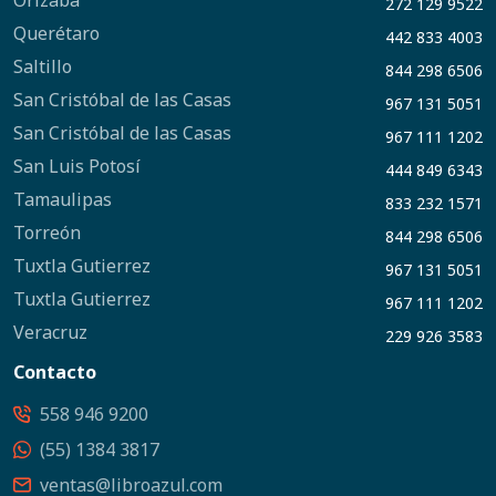
Orizaba
272 129 9522
Querétaro
442 833 4003
Saltillo
844 298 6506
San Cristóbal de las Casas
967 131 5051
San Cristóbal de las Casas
967 111 1202
San Luis Potosí
444 849 6343
Tamaulipas
833 232 1571
Torreón
844 298 6506
Tuxtla Gutierrez
967 131 5051
Tuxtla Gutierrez
967 111 1202
Veracruz
229 926 3583
Contacto
558 946 9200
(55) 1384 3817
ventas@libroazul.com