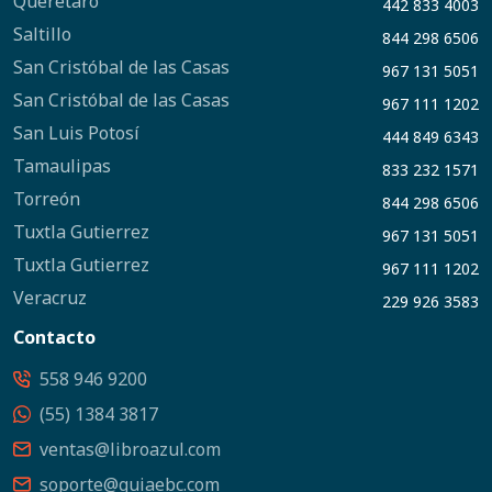
Querétaro
442 833 4003
Saltillo
844 298 6506
San Cristóbal de las Casas
967 131 5051
San Cristóbal de las Casas
967 111 1202
San Luis Potosí
444 849 6343
Tamaulipas
833 232 1571
Torreón
844 298 6506
Tuxtla Gutierrez
967 131 5051
Tuxtla Gutierrez
967 111 1202
Veracruz
229 926 3583
Contacto
558 946 9200
(55) 1384 3817
ventas@libroazul.com
soporte@guiaebc.com