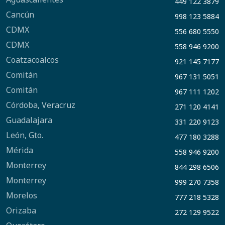
449 122 3879
Cancún
998 123 5884
CDMX
556 680 5550
CDMX
558 946 9200
Coatzacoalcos
921 145 7177
Comitán
967 131 5051
Comitán
967 111 1202
Córdoba, Veracruz
271 120 4141
Guadalajara
331 220 9123
León, Gto.
477 180 3288
Mérida
558 946 9200
Monterrey
844 298 6506
Monterrey
999 270 7358
Morelos
777 218 5328
Orizaba
272 129 9522