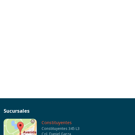
Sucursales
Constituyentes
Constituyentes 345 L3
Col. Daniel Garza