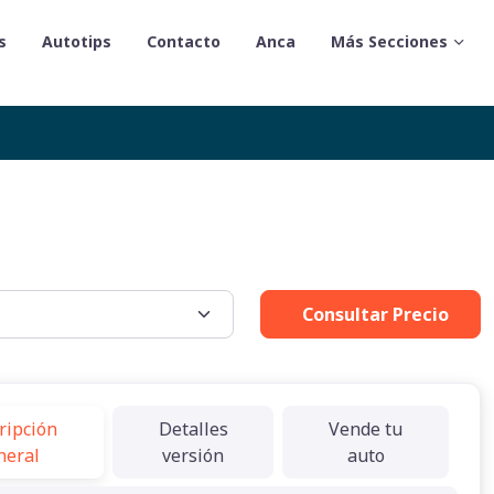
s
Autotips
Contacto
Anca
Más Secciones
Consultar Precio
ripción
Detalles
Vende tu
neral
versión
auto