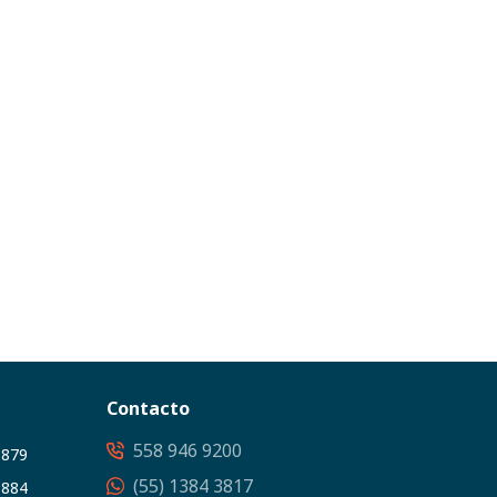
Contacto
558 946 9200
3879
(55) 1384 3817
5884