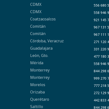
CDMX
556 680 
CDMX
558 946 
Coatzacoalcos
921 145 
Comitán
967 131 
Comitán
967 111 
Córdoba, Veracruz
271 120 
Guadalajara
331 220 
León, Gto.
477 180 
Mérida
558 946 
Monterrey
844 298 
Monterrey
999 270 
Morelos
777 218 
Orizaba
272 129 
Querétaro
442 833 
Saltillo
844 298 