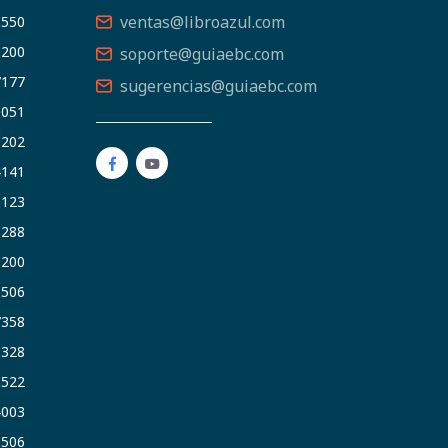
ventas@libroazul.com
5550
9200
soporte@guiaebc.com
7177
sugerencias@guiaebc.com
5051
1202
4141
9123
3288
9200
6506
7358
5328
9522
4003
6506