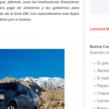
ue, además, usan las instituciones financieras
para pago de siniestros y los gobiernos para
ales de la Guía EBC son naturalmente más bajos
derlo por si mismo.
Limited M
Buena Co
buenas co
•
Es pos
•
Necesi
•
El mot
•
Pasará
•
Chasis
•
Carroc
•
Rines 