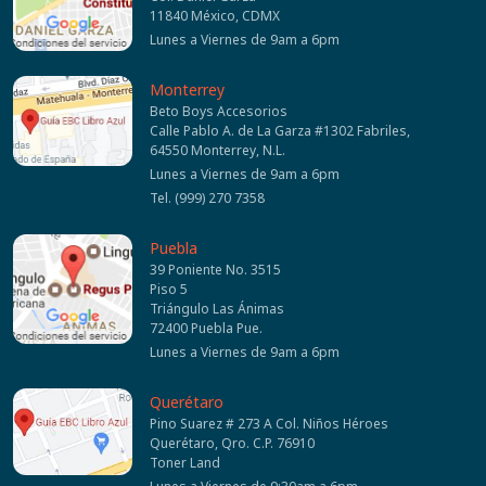
11840 México, CDMX
Lunes a Viernes de 9am a 6pm
Monterrey
Beto Boys Accesorios
Calle Pablo A. de La Garza #1302 Fabriles,
64550 Monterrey, N.L.
Lunes a Viernes de 9am a 6pm
Tel. (999) 270 7358
Puebla
39 Poniente No. 3515
Piso 5
Triángulo Las Ánimas
72400 Puebla Pue.
Lunes a Viernes de 9am a 6pm
Querétaro
Pino Suarez # 273 A Col. Niños Héroes
Querétaro, Qro. C.P. 76910
Toner Land