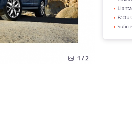
•
Llanta
•
Factur
•
Sufici
1
/
2