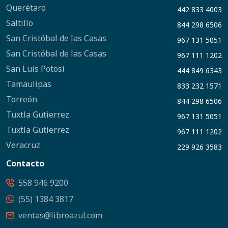
Querétaro
442 833 4003
Saltillo
844 298 6506
San Cristóbal de las Casas
967 131 5051
San Cristóbal de las Casas
967 111 1202
San Luis Potosí
444 849 6343
Tamaulipas
833 232 1571
Torreón
844 298 6506
Tuxtla Gutierrez
967 131 5051
Tuxtla Gutierrez
967 111 1202
Veracruz
229 926 3583
Contacto
558 946 9200
(55) 1384 3817
ventas@libroazul.com