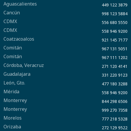
Aguascalientes
449 122 3879
Cancún
998 123 5884
CDMX
556 680 5550
CDMX
558 946 9200
Coatzacoalcos
921 145 7177
Comitán
967 131 5051
Comitán
967 111 1202
Córdoba, Veracruz
271 120 4141
Guadalajara
331 220 9123
León, Gto.
477 180 3288
Mérida
558 946 9200
Monterrey
844 298 6506
Monterrey
999 270 7358
Morelos
777 218 5328
Orizaba
272 129 9522