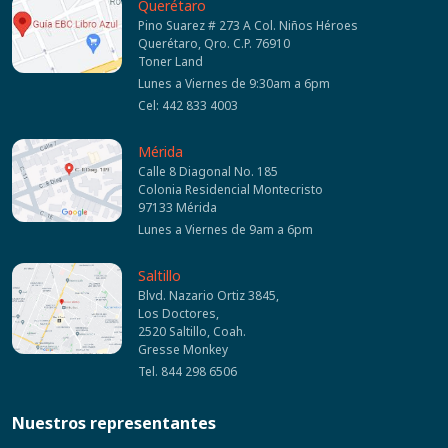
Querétaro
Pino Suarez # 273 A Col. Niños Héroes
Querétaro, Qro. C.P. 76910
Toner Land
Lunes a Viernes de 9:30am a 6pm
Cel: 442 833 4003
Mérida
Calle 8 Diagonal No. 185
Colonia Residencial Montecristo
97133 Mérida
Lunes a Viernes de 9am a 6pm
Saltillo
Blvd. Nazario Ortiz 3845,
Los Doctores,
2520 Saltillo, Coah.
Gresse Monkey
Tel. 844 298 6506
Nuestros representantes