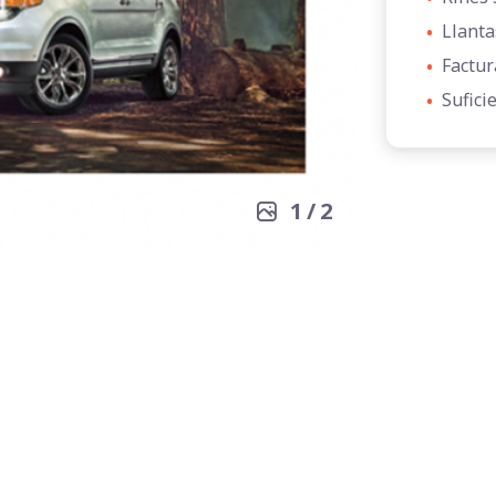
•
Llanta
•
Factur
•
Sufici
1
/
2