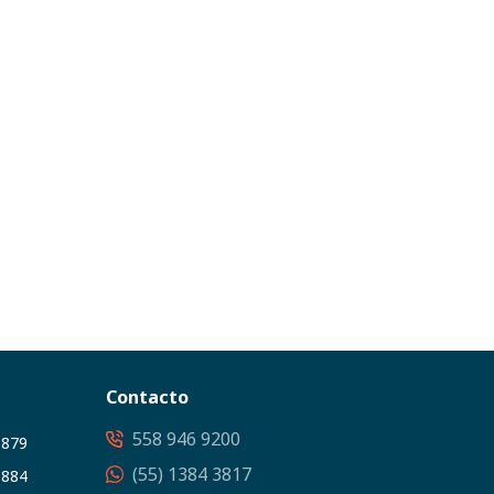
Contacto
558 946 9200
3879
(55) 1384 3817
5884