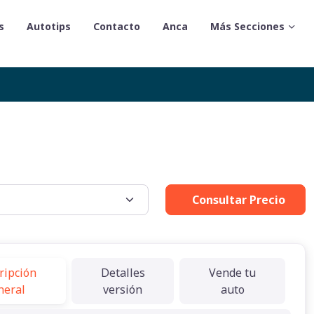
s
Autotips
Contacto
Anca
Más Secciones
Consultar Precio
ripción
Detalles
Vende tu
neral
versión
auto