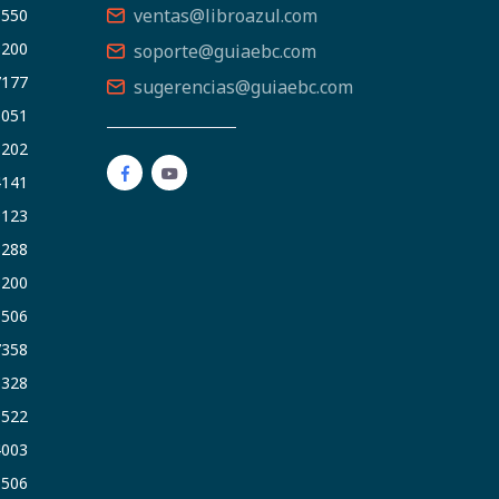
ventas@libroazul.com
5550
9200
soporte@guiaebc.com
7177
sugerencias@guiaebc.com
5051
1202
4141
9123
3288
9200
6506
7358
5328
9522
4003
6506