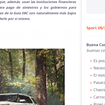
ue, además, usan las instituciones financieras
para pago de siniestros y los gobiernos para
ales de la Guía EBC son naturalmente más bajos
derlo por si mismo.
Sport V6/
Buena Co
buenas co
•
Es pos
•
Necesi
•
El mot
•
Pasará
•
Chasis
•
Carroc
•
Rines 