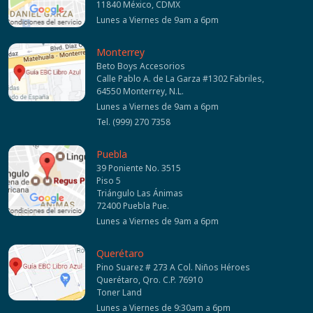
11840 México, CDMX
Lunes a Viernes de 9am a 6pm
Monterrey
Beto Boys Accesorios
Calle Pablo A. de La Garza #1302 Fabriles,
64550 Monterrey, N.L.
Lunes a Viernes de 9am a 6pm
Tel. (999) 270 7358
Puebla
39 Poniente No. 3515
Piso 5
Triángulo Las Ánimas
72400 Puebla Pue.
Lunes a Viernes de 9am a 6pm
Querétaro
Pino Suarez # 273 A Col. Niños Héroes
Querétaro, Qro. C.P. 76910
Toner Land
Lunes a Viernes de 9:30am a 6pm