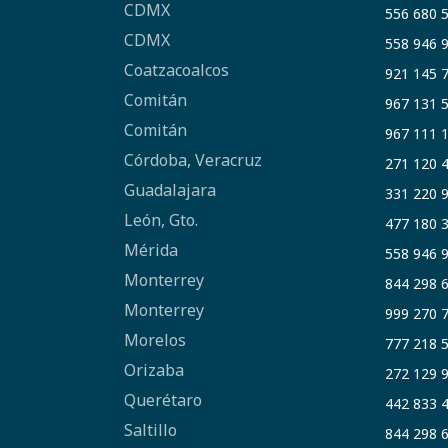
CDMX
556 680 
CDMX
558 946 
Coatzacoalcos
921 145 
Comitán
967 131 
Comitán
967 111 
Córdoba, Veracruz
271 120 
Guadalajara
331 220 
León, Gto.
477 180 
Mérida
558 946 
Monterrey
844 298 
Monterrey
999 270 
Morelos
777 218 
Orizaba
272 129 
Querétaro
442 833 
Saltillo
844 298 