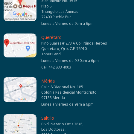
39 Poniente No. 3515
Piso 5
Triángulo Las Ánimas
72400 Puebla Pue.
Lunes a Viernes de 9am a 6pm
Querétaro
Pino Suarez # 273 A Col. Niños Héroes
Querétaro, Qro. C.P. 76910
Toner Land
Lunes a Viernes de 9:30am a 6pm
Cel: 442 833 4003
Mérida
Calle 8 Diagonal No. 185
Colonia Residencial Montecristo
97133 Mérida
Lunes a Viernes de 9am a 6pm
Saltillo
Blvd. Nazario Ortiz 3845,
Los Doctores,