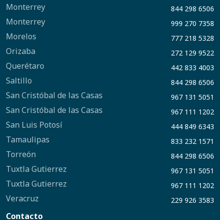
Monterrey
844 298 6506
Monterrey
999 270 7358
Morelos
777 218 5328
Orizaba
272 129 9522
Querétaro
442 833 4003
Saltillo
844 298 6506
San Cristóbal de las Casas
967 131 5051
San Cristóbal de las Casas
967 111 1202
San Luis Potosí
444 849 6343
Tamaulipas
833 232 1571
Torreón
844 298 6506
Tuxtla Gutierrez
967 131 5051
Tuxtla Gutierrez
967 111 1202
Veracruz
229 926 3583
Contacto