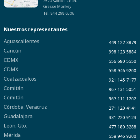
2520 Saltillo, Coah.
Gresse Monkey
Tel. 844 298 6506
Nuestros representantes
Aguascalientes
449 122 3879
Cancún
998 123 5884
CDMX
556 680 5550
CDMX
558 946 9200
Coatzacoalcos
921 145 7177
Comitán
967 131 5051
Comitán
967 111 1202
Córdoba, Veracruz
271 120 4141
Guadalajara
331 220 9123
León, Gto.
477 180 3288
Mérida
558 946 9200