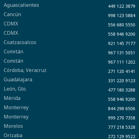
Aguascalientes
449 122 3879
Cancún
998 123 5884
CDMX
556 680 5550
CDMX
558 946 9200
Coatzacoalcos
921 145 7177
Comitán
967 131 5051
Comitán
967 111 1202
Córdoba, Veracruz
271 120 4141
Guadalajara
331 220 9123
León, Gto.
477 180 3288
Mérida
558 946 9200
Monterrey
844 298 6506
Monterrey
999 270 7358
Morelos
777 218 5328
Orizaba
272 129 9522