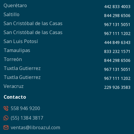
Querétaro
442 833 4003
Saltillo
844 298 6506
San Cristóbal de las Casas
967 131 5051
San Cristóbal de las Casas
967 111 1202
San Luis Potosí
444 849 6343
Tamaulipas
833 232 1571
Torreón
844 298 6506
Tuxtla Gutierrez
967 131 5051
Tuxtla Gutierrez
967 111 1202
Veracruz
229 926 3583
Contacto
558 946 9200
(55) 1384 3817
ventas@libroazul.com