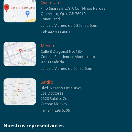
Querétaro
Pino Suarez # 273 A Col. Niños Héroes
Querétaro, Qro. C.P. 76910
Toner Land
Lunes a Viernes de 9:30am a 6pm
Cel: 442 833 4003
Mérida
Calle 8 Diagonal No. 185
Colonia Residencial Montecristo
97133 Mérida
Lunes a Viernes de 9am a 6pm
Saltillo
Blvd. Nazario Ortiz 3845,
Los Doctores,
2520 Saltillo, Coah.
Gresse Monkey
Tel. 844 298 6506
Nuestros representantes