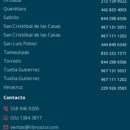
Orizaba
272 129 9522
Querétaro
442 833 4003
Saltillo
844 298 6506
San Cristóbal de las Casas
967 131 5051
San Cristóbal de las Casas
967 111 1202
San Luis Potosí
444 849 6343
Tamaulipas
833 232 1571
Torreón
844 298 6506
Tuxtla Gutierrez
967 131 5051
Tuxtla Gutierrez
967 111 1202
Veracruz
229 926 3583
Contacto
558 946 9200
(55) 1384 3817
ventas@libroazul.com