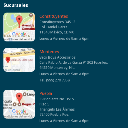
Sucursales
Constituyentes
Constituyentes 345 L3
Col. Daniel Garza
11840 México, CDMX
Lunes a Viernes de 9am a 6pm
Monterrey
Beto Boys Accesorios
Calle Pablo A. de La Garza #1302 Fabriles,
64550 Monterrey, N.L.
Lunes a Viernes de 9am a 6pm
Tel. (999) 270 7358
Puebla
39 Poniente No. 3515
Piso 5
Triángulo Las Ánimas
72400 Puebla Pue.
Lunes a Viernes de 9am a 6pm