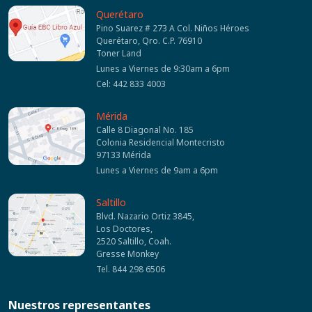
Querétaro
Pino Suarez # 273 A Col. Niños Héroes
Querétaro, Qro. C.P. 76910
Toner Land
Lunes a Viernes de 9:30am a 6pm
Cel: 442 833 4003
Mérida
Calle 8 Diagonal No. 185
Colonia Residencial Montecristo
97133 Mérida
Lunes a Viernes de 9am a 6pm
Saltillo
Blvd. Nazario Ortiz 3845,
Los Doctores,
2520 Saltillo, Coah.
Gresse Monkey
Tel. 844 298 6506
Nuestros representantes