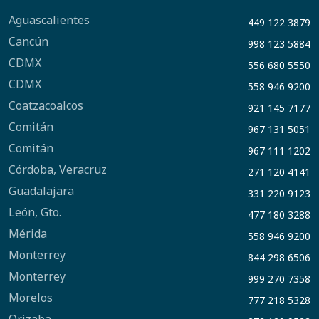
Aguascalientes
449 122 3879
Cancún
998 123 5884
CDMX
556 680 5550
CDMX
558 946 9200
Coatzacoalcos
921 145 7177
Comitán
967 131 5051
Comitán
967 111 1202
Córdoba, Veracruz
271 120 4141
Guadalajara
331 220 9123
León, Gto.
477 180 3288
Mérida
558 946 9200
Monterrey
844 298 6506
Monterrey
999 270 7358
Morelos
777 218 5328