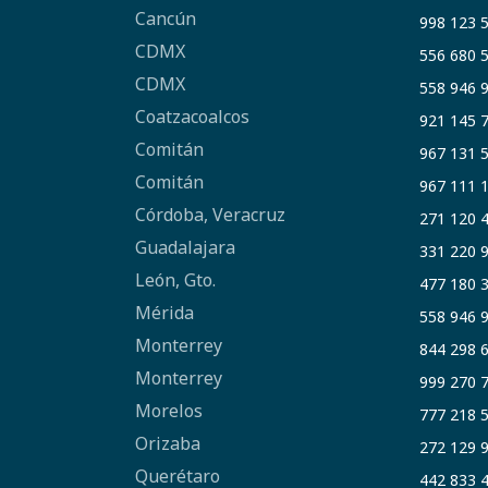
Cancún
998 123 
CDMX
556 680 
CDMX
558 946 
Coatzacoalcos
921 145 
Comitán
967 131 
Comitán
967 111 
Córdoba, Veracruz
271 120 
Guadalajara
331 220 
León, Gto.
477 180 
Mérida
558 946 
Monterrey
844 298 
Monterrey
999 270 
Morelos
777 218 
Orizaba
272 129 
Querétaro
442 833 