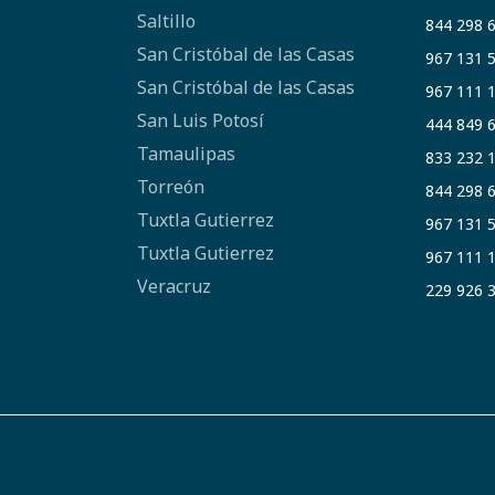
Saltillo
844 298 
San Cristóbal de las Casas
967 131 
San Cristóbal de las Casas
967 111 
San Luis Potosí
444 849 
Tamaulipas
833 232 
Torreón
844 298 
Tuxtla Gutierrez
967 131 
Tuxtla Gutierrez
967 111 
Veracruz
229 926 