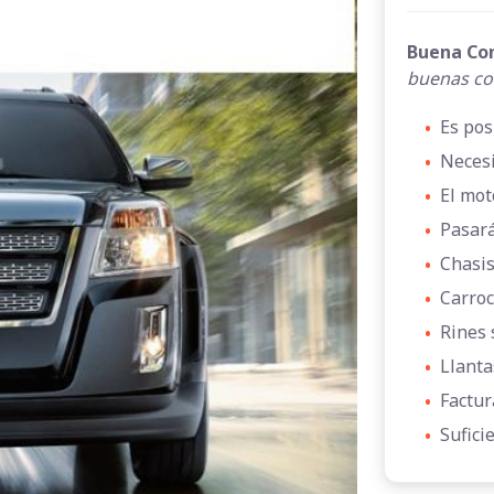
Buena Co
buenas co
•
Es pos
•
Necesi
•
El mot
•
Pasará
•
Chasis
•
Carroc
•
Rines 
•
Llanta
•
Factur
•
Sufici