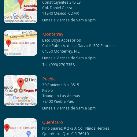
Constituyentes 345 L3
Col. Daniel Garza
11840 México, CDMX
Lunes a Viernes de 9am a 6pm
Monterrey
Beto Boys Accesorios
Calle Pablo A. de La Garza #1302 Fabriles,
64550 Monterrey, N.L.
Lunes a Viernes de 9am a 6pm
Tel. (999) 270 7358
Puebla
39 Poniente No. 3515
Piso 5
Triángulo Las Ánimas
72400 Puebla Pue.
Lunes a Viernes de 9am a 6pm
Querétaro
Pino Suarez # 273 A Col. Niños Héroes
Querétaro, Qro. C.P. 76910