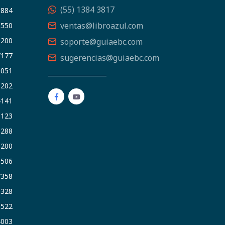
(55) 1384 3817
5884
ventas@libroazul.com
5550
9200
soporte@guiaebc.com
7177
sugerencias@guiaebc.com
5051
1202
4141
9123
3288
9200
6506
7358
5328
9522
4003