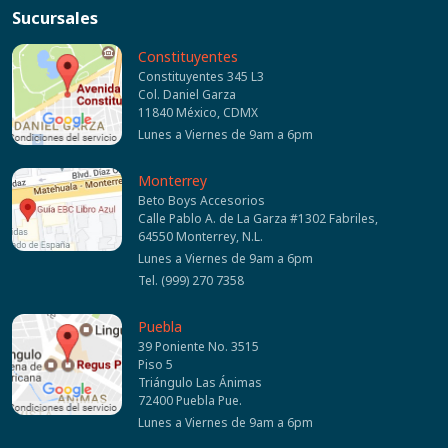
Sucursales
Constituyentes
Constituyentes 345 L3
Col. Daniel Garza
11840 México, CDMX
Lunes a Viernes de 9am a 6pm
Monterrey
Beto Boys Accesorios
Calle Pablo A. de La Garza #1302 Fabriles,
64550 Monterrey, N.L.
Lunes a Viernes de 9am a 6pm
Tel. (999) 270 7358
Puebla
39 Poniente No. 3515
Piso 5
Triángulo Las Ánimas
72400 Puebla Pue.
Lunes a Viernes de 9am a 6pm