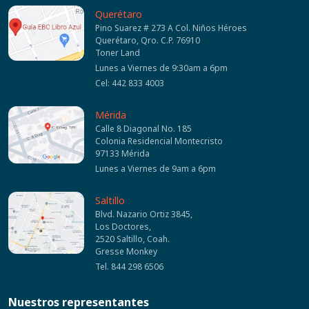
Querétaro
Pino Suarez # 273 A Col. Niños Héroes
Querétaro, Qro. C.P. 76910
Toner Land
Lunes a Viernes de 9:30am a 6pm
Cel: 442 833 4003
Mérida
Calle 8 Diagonal No. 185
Colonia Residencial Montecristo
97133 Mérida
Lunes a Viernes de 9am a 6pm
Saltillo
Blvd. Nazario Ortiz 3845,
Los Doctores,
2520 Saltillo, Coah.
Gresse Monkey
Tel. 844 298 6506
Nuestros representantes