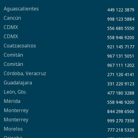
Aguascalientes
449 122 3879
Cancún
998 123 5884
CDMX
556 680 5550
CDMX
558 946 9200
Coatzacoalcos
921 145 7177
Comitán
967 131 5051
Comitán
967 111 1202
Córdoba, Veracruz
271 120 4141
Guadalajara
331 220 9123
León, Gto.
477 180 3288
Mérida
558 946 9200
Monterrey
844 298 6506
Monterrey
999 270 7358
Morelos
777 218 5328