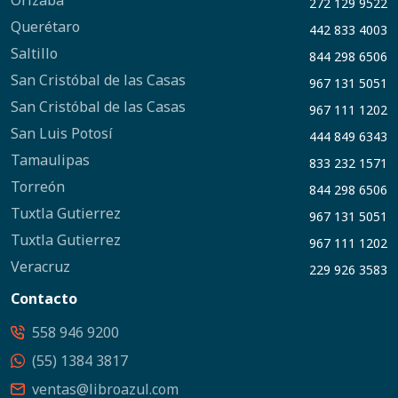
Orizaba
272 129 9522
Querétaro
442 833 4003
Saltillo
844 298 6506
San Cristóbal de las Casas
967 131 5051
San Cristóbal de las Casas
967 111 1202
San Luis Potosí
444 849 6343
Tamaulipas
833 232 1571
Torreón
844 298 6506
Tuxtla Gutierrez
967 131 5051
Tuxtla Gutierrez
967 111 1202
Veracruz
229 926 3583
Contacto
558 946 9200
(55) 1384 3817
ventas@libroazul.com