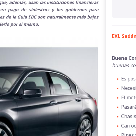
ue, además, usan las instituciones financieras
para pago de siniestros y los gobiernos para
ales de la Guía EBC son naturalmente más bajos
derlo por si mismo.
EXL Sedán
Buena Co
buenas co
•
Es pos
•
Necesi
•
El mot
•
Pasará
•
Chasis
•
Carroc
•
Rines 