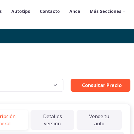
s
Autotips
Contacto
Anca
Más Secciones
Consultar Precio
ripción
Detalles
Vende tu
neral
versión
auto