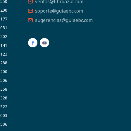
ventas@libroazul.com
5550
9200
soporte@guiaebc.com
7177
sugerencias@guiaebc.com
5051
1202
4141
9123
3288
9200
6506
7358
5328
9522
4003
6506