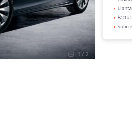
•
Llanta
•
Factur
•
Sufici
1
/
2