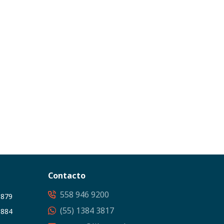
Contacto
558 946 9200
3879
(55) 1384 3817
5884