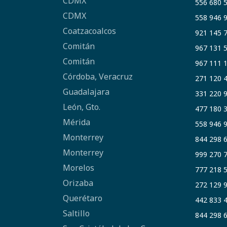
CDMX
556 680 
CDMX
558 946 
Coatzacoalcos
921 145 
Comitán
967 131 
Comitán
967 111 
Córdoba, Veracruz
271 120 
Guadalajara
331 220 
León, Gto.
477 180 
Mérida
558 946 
Monterrey
844 298 
Monterrey
999 270 
Morelos
777 218 
Orizaba
272 129 
Querétaro
442 833 
Saltillo
844 298 