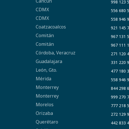
Cancún
998 123 
CDMX
556 680 
CDMX
558 946 
Coatzacoalcos
921 145 
Comitán
967 131 
Comitán
967 111 
Córdoba, Veracruz
271 120 
Guadalajara
331 220 
León, Gto.
477 180 
Mérida
558 946 
Monterrey
844 298 
Monterrey
999 270 
Morelos
777 218 
Orizaba
272 129 
Querétaro
442 833 