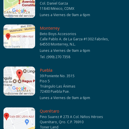
Col. Daniel Garza
11840 México, CDMX
Lunes a Viernes de 9am a 6pm
Monterrey
Beto Boys Accesorios
Calle Pablo A. de La Garza #1302 Fabriles,
64550 Monterrey, N.L.
Lunes a Viernes de 9am a 6pm
Tel. (999) 270 7358
Puebla
39 Poniente No. 3515
Piso 5
Triángulo Las Ánimas
72400 Puebla Pue.
Lunes a Viernes de 9am a 6pm
Querétaro
Pino Suarez # 273 A Col. Niños Héroes
Querétaro, Qro. C.P. 76910
Toner Land