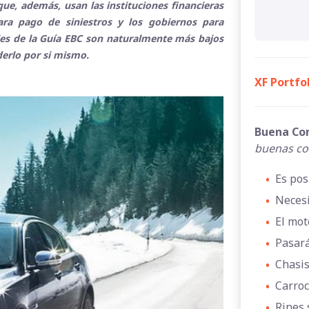
ue, además, usan las instituciones financieras
para pago de siniestros y los gobiernos para
ales de la Guía EBC son naturalmente más bajos
derlo por si mismo.
XF Portfo
Buena Co
buenas co
•
Es pos
•
Necesi
•
El mot
•
Pasará
•
Chasis
•
Carroc
•
Rines 