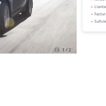
•
Llanta
•
Factur
•
Sufici
1
/
2