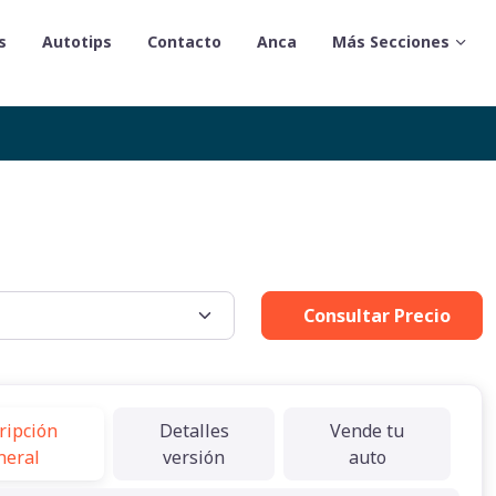
s
Autotips
Contacto
Anca
Más Secciones
Consultar Precio
ripción
Detalles
Vende tu
neral
versión
auto