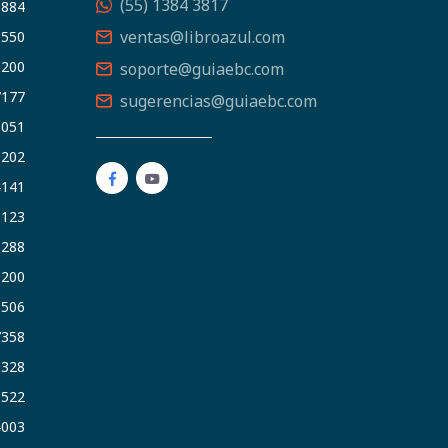
(55) 1384 3817
5884
ventas@libroazul.com
5550
9200
soporte@guiaebc.com
7177
sugerencias@guiaebc.com
5051
1202
4141
9123
3288
9200
6506
7358
5328
9522
4003