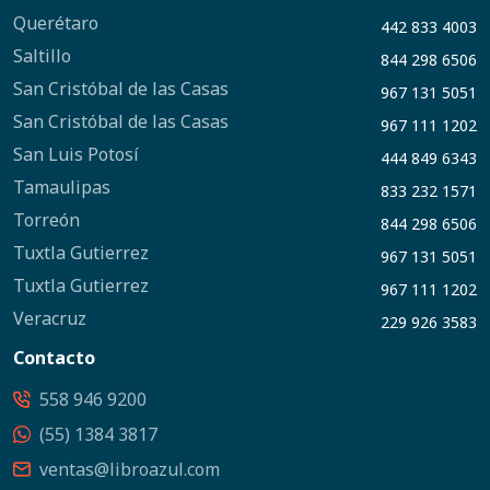
Querétaro
442 833 4003
Saltillo
844 298 6506
San Cristóbal de las Casas
967 131 5051
San Cristóbal de las Casas
967 111 1202
San Luis Potosí
444 849 6343
Tamaulipas
833 232 1571
Torreón
844 298 6506
Tuxtla Gutierrez
967 131 5051
Tuxtla Gutierrez
967 111 1202
Veracruz
229 926 3583
Contacto
558 946 9200
(55) 1384 3817
ventas@libroazul.com