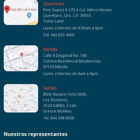
Querétaro
Pino Suarez # 273 A Col. Niños Héroes
Querétaro, Qro. C.P. 76910
Toner Land
Lunes a Viernes de 9:30am a 6pm
Cel: 442 833 4003
Mérida
Calle 8 Diagonal No. 185
Colonia Residencial Montecristo
97133 Mérida
Lunes a Viernes de 9am a 6pm
Saltillo
Blvd. Nazario Ortiz 3845,
Los Doctores,
2520 Saltillo, Coah.
Gresse Monkey
Tel. 844 298 6506
Nuestros representantes