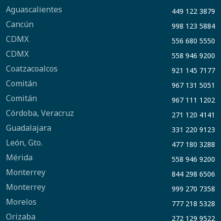
Aguascalientes
449 122 3879
Cancún
998 123 5884
CDMX
556 680 5550
CDMX
558 946 9200
Coatzacoalcos
921 145 7177
Comitán
967 131 5051
Comitán
967 111 1202
Córdoba, Veracruz
271 120 4141
Guadalajara
331 220 9123
León, Gto.
477 180 3288
Mérida
558 946 9200
Monterrey
844 298 6506
Monterrey
999 270 7358
Morelos
777 218 5328
Orizaba
272 129 9522