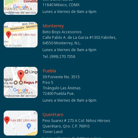
11840 México, CDMX
Lunes a Viernes de 9am a 6pm
Monterrey
Beto Boys Accesorios
Calle Pablo A. de La Garza #1302 Fabriles,
64550 Monterrey, N.L.
Lunes a Viernes de 9am a 6pm
Tel. (999) 270 7358
Puebla
39 Poniente No. 3515
Piso 5
Triángulo Las Ánimas
72400 Puebla Pue.
Lunes a Viernes de 9am a 6pm
Querétaro
Pino Suarez # 273 A Col. Niños Héroes
Querétaro, Qro. C.P. 76910
Toner Land