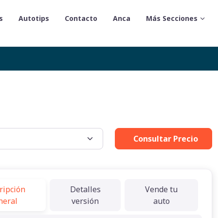
s
Autotips
Contacto
Anca
Más Secciones
Consultar Precio
ripción
Detalles
Vende tu
neral
versión
auto