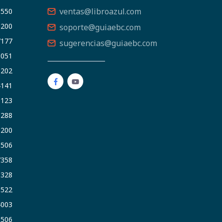
ventas@libroazul.com
5550
9200
soporte@guiaebc.com
7177
sugerencias@guiaebc.com
5051
1202
4141
9123
3288
9200
6506
7358
5328
9522
4003
6506