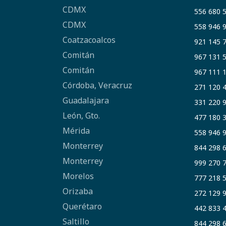
CDMX
556 680 
CDMX
558 946 
Coatzacoalcos
921 145 
Comitán
967 131 
Comitán
967 111 
Córdoba, Veracruz
271 120 
Guadalajara
331 220 
León, Gto.
477 180 
Mérida
558 946 
Monterrey
844 298 
Monterrey
999 270 
Morelos
777 218 
Orizaba
272 129 
Querétaro
442 833 
Saltillo
844 298 