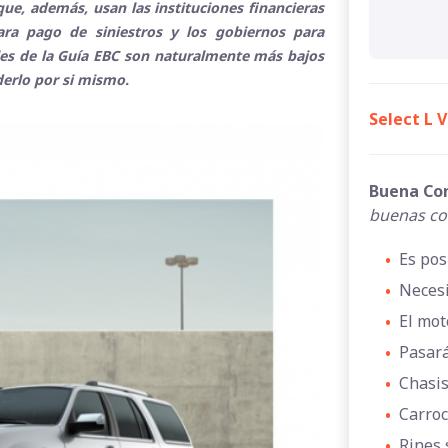
ue, además, usan las instituciones financieras
para pago de siniestros y los gobiernos para
ales de la Guía EBC son naturalmente más bajos
derlo por si mismo.
Select L 
Buena Co
buenas co
•
Es pos
•
Necesi
•
El mot
•
Pasará
•
Chasis
•
Carroc
•
Rines 