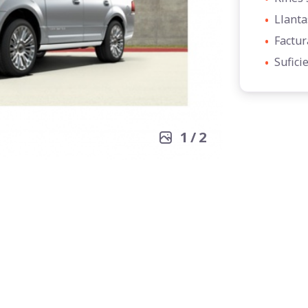
•
Llanta
•
Factur
•
Sufici
1
/
2