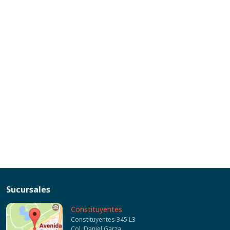
Sucursales
Constituyentes
Constituyentes 345 L3
Col. Daniel Garza