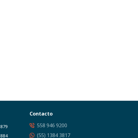
Contacto
558 946 9200
3879
(55) 1384 3817
5884