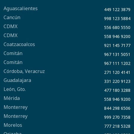
Aguascalientes
449 122 3879
Cancún
998 123 5884
CDMX
556 680 5550
CDMX
558 946 9200
Coatzacoalcos
921 145 7177
Comitán
967 131 5051
Comitán
967 111 1202
Córdoba, Veracruz
271 120 4141
Guadalajara
331 220 9123
León, Gto.
477 180 3288
Mérida
558 946 9200
Monterrey
844 298 6506
Monterrey
999 270 7358
Morelos
777 218 5328