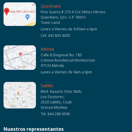
Querétaro
Pino Suarez # 273 A Col. Niños Héroes
Querétaro, Qro. C.P. 76910
Toner Land
Lunes a Viernes de 9:30am a 6pm
Cel: 442 833 4003
Mérida
Calle 8 Diagonal No. 185
Colonia Residencial Montecristo
97133 Mérida
Lunes a Viernes de 9am a 6pm
Saltillo
Blvd. Nazario Ortiz 3845,
Los Doctores,
2520 Saltillo, Coah.
Gresse Monkey
Tel. 844 298 6506
Nuestros representantes