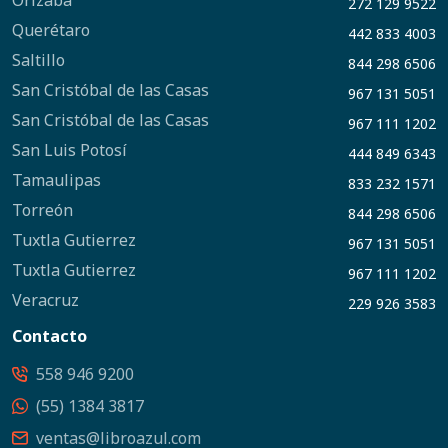
Orizaba
272 129 9522
Querétaro
442 833 4003
Saltillo
844 298 6506
San Cristóbal de las Casas
967 131 5051
San Cristóbal de las Casas
967 111 1202
San Luis Potosí
444 849 6343
Tamaulipas
833 232 1571
Torreón
844 298 6506
Tuxtla Gutierrez
967 131 5051
Tuxtla Gutierrez
967 111 1202
Veracruz
229 926 3583
Contacto
558 946 9200
(55) 1384 3817
ventas@libroazul.com