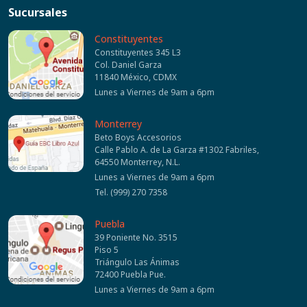
Sucursales
Constituyentes
Constituyentes 345 L3
Col. Daniel Garza
11840 México, CDMX
Lunes a Viernes de 9am a 6pm
Monterrey
Beto Boys Accesorios
Calle Pablo A. de La Garza #1302 Fabriles,
64550 Monterrey, N.L.
Lunes a Viernes de 9am a 6pm
Tel. (999) 270 7358
Puebla
39 Poniente No. 3515
Piso 5
Triángulo Las Ánimas
72400 Puebla Pue.
Lunes a Viernes de 9am a 6pm