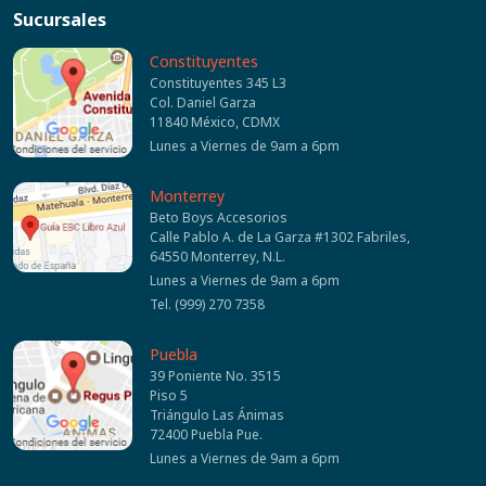
Sucursales
Constituyentes
Constituyentes 345 L3
Col. Daniel Garza
11840 México, CDMX
Lunes a Viernes de 9am a 6pm
Monterrey
Beto Boys Accesorios
Calle Pablo A. de La Garza #1302 Fabriles,
64550 Monterrey, N.L.
Lunes a Viernes de 9am a 6pm
Tel. (999) 270 7358
Puebla
39 Poniente No. 3515
Piso 5
Triángulo Las Ánimas
72400 Puebla Pue.
Lunes a Viernes de 9am a 6pm