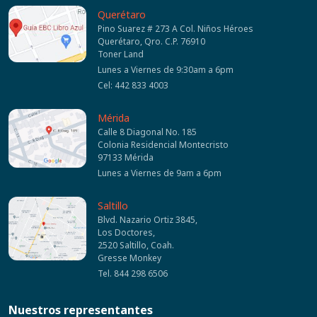
Querétaro
Pino Suarez # 273 A Col. Niños Héroes
Querétaro, Qro. C.P. 76910
Toner Land
Lunes a Viernes de 9:30am a 6pm
Cel: 442 833 4003
Mérida
Calle 8 Diagonal No. 185
Colonia Residencial Montecristo
97133 Mérida
Lunes a Viernes de 9am a 6pm
Saltillo
Blvd. Nazario Ortiz 3845,
Los Doctores,
2520 Saltillo, Coah.
Gresse Monkey
Tel. 844 298 6506
Nuestros representantes