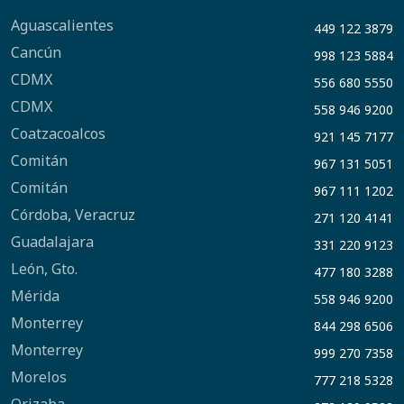
Aguascalientes
449 122 3879
Cancún
998 123 5884
CDMX
556 680 5550
CDMX
558 946 9200
Coatzacoalcos
921 145 7177
Comitán
967 131 5051
Comitán
967 111 1202
Córdoba, Veracruz
271 120 4141
Guadalajara
331 220 9123
León, Gto.
477 180 3288
Mérida
558 946 9200
Monterrey
844 298 6506
Monterrey
999 270 7358
Morelos
777 218 5328