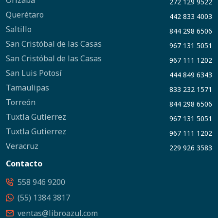
Orizaba
272 129 9522
Querétaro
442 833 4003
Saltillo
844 298 6506
San Cristóbal de las Casas
967 131 5051
San Cristóbal de las Casas
967 111 1202
San Luis Potosí
444 849 6343
Tamaulipas
833 232 1571
Torreón
844 298 6506
Tuxtla Gutierrez
967 131 5051
Tuxtla Gutierrez
967 111 1202
Veracruz
229 926 3583
Contacto
558 946 9200
(55) 1384 3817
ventas@libroazul.com