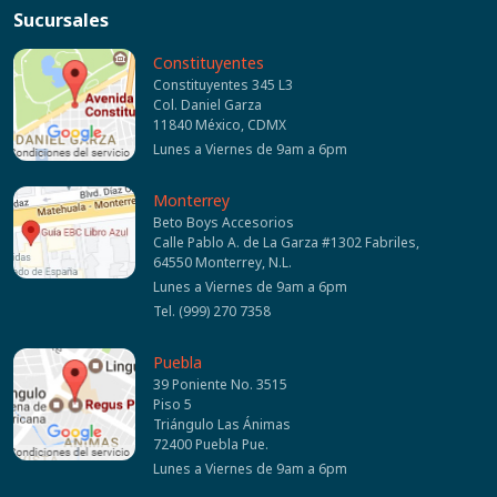
Sucursales
Constituyentes
Constituyentes 345 L3
Col. Daniel Garza
11840 México, CDMX
Lunes a Viernes de 9am a 6pm
Monterrey
Beto Boys Accesorios
Calle Pablo A. de La Garza #1302 Fabriles,
64550 Monterrey, N.L.
Lunes a Viernes de 9am a 6pm
Tel. (999) 270 7358
Puebla
39 Poniente No. 3515
Piso 5
Triángulo Las Ánimas
72400 Puebla Pue.
Lunes a Viernes de 9am a 6pm