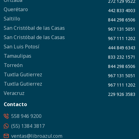
Orizaba
272 129 9522
Querétaro
442 833 4003
Saltillo
844 298 6506
San Cristóbal de las Casas
967 131 5051
San Cristóbal de las Casas
967 111 1202
San Luis Potosí
444 849 6343
Tamaulipas
833 232 1571
Torreón
844 298 6506
Tuxtla Gutierrez
967 131 5051
Tuxtla Gutierrez
967 111 1202
Veracruz
229 926 3583
Contacto
558 946 9200
(55) 1384 3817
ventas@libroazul.com