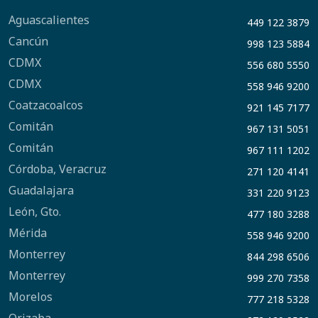
Aguascalientes
449 122 3879
Cancún
998 123 5884
CDMX
556 680 5550
CDMX
558 946 9200
Coatzacoalcos
921 145 7177
Comitán
967 131 5051
Comitán
967 111 1202
Córdoba, Veracruz
271 120 4141
Guadalajara
331 220 9123
León, Gto.
477 180 3288
Mérida
558 946 9200
Monterrey
844 298 6506
Monterrey
999 270 7358
Morelos
777 218 5328