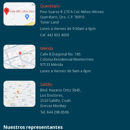
Querétaro
Pino Suarez # 273 A Col. Niños Héroes
Querétaro, Qro. C.P. 76910
Toner Land
Lunes a Viernes de 9:30am a 6pm
Cel: 442 833 4003
Mérida
Calle 8 Diagonal No. 185
Colonia Residencial Montecristo
97133 Mérida
Lunes a Viernes de 9am a 6pm
Saltillo
Blvd. Nazario Ortiz 3845,
Los Doctores,
2520 Saltillo, Coah.
Gresse Monkey
Tel. 844 298 6506
Nuestros representantes