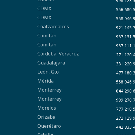
998 123 
CDMX
556 680 
CDMX
558 946 
Coatzacoalcos
921 145 
Comitán
967 131 
Comitán
967 111 
Córdoba, Veracruz
271 120 
Guadalajara
331 220 
León, Gto.
477 180 
Mérida
558 946 
Monterrey
844 298 
Monterrey
999 270 
Morelos
777 218 
Orizaba
272 129 
Querétaro
442 833 