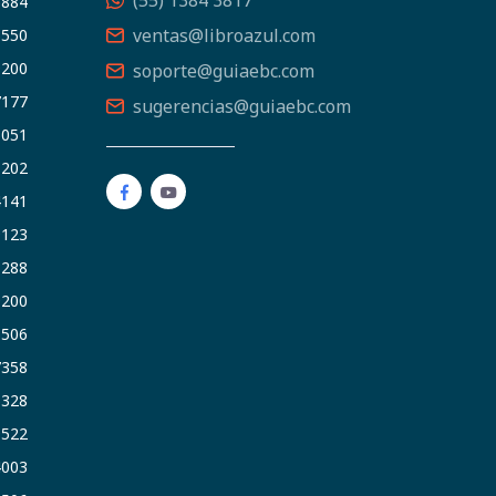
(55) 1384 3817
5884
ventas@libroazul.com
5550
9200
soporte@guiaebc.com
7177
sugerencias@guiaebc.com
5051
1202
4141
9123
3288
9200
6506
7358
5328
9522
4003