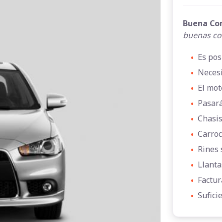
Buena Co
buenas co
•
Es pos
•
Necesi
•
El mot
•
Pasará
•
Chasis
•
Carroc
•
Rines 
•
Llanta
•
Factur
•
Sufici