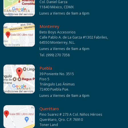
Col. Daniel Garza
11840 México, CDMX
Lunes a Viernes de 9am a 6pm
Monterrey
Beto Boys Accesorios
Calle Pablo A. de La Garza #1302 Fabriles,
64550 Monterrey, N.L.
Lunes a Viernes de 9am a 6pm
Tel. (999) 270 7358
Puebla
39 Poniente No. 3515
Piso 5
Triángulo Las Ánimas
72400 Puebla Pue.
Lunes a Viernes de 9am a 6pm
Querétaro
Pino Suarez # 273 A Col. Niños Héroes
Querétaro, Qro. C.P. 76910
Toner Land