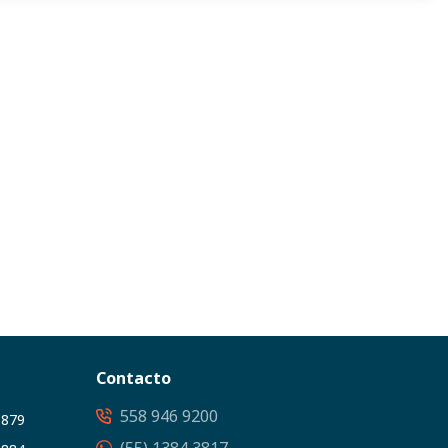
Contacto
558 946 9200
3879