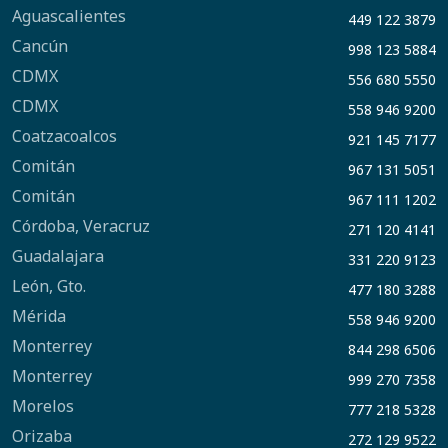
Aguascalientes
449 122 3879
Cancún
998 123 5884
CDMX
556 680 5550
CDMX
558 946 9200
Coatzacoalcos
921 145 7177
Comitán
967 131 5051
Comitán
967 111 1202
Córdoba, Veracruz
271 120 4141
Guadalajara
331 220 9123
León, Gto.
477 180 3288
Mérida
558 946 9200
Monterrey
844 298 6506
Monterrey
999 270 7358
Morelos
777 218 5328
Orizaba
272 129 9522