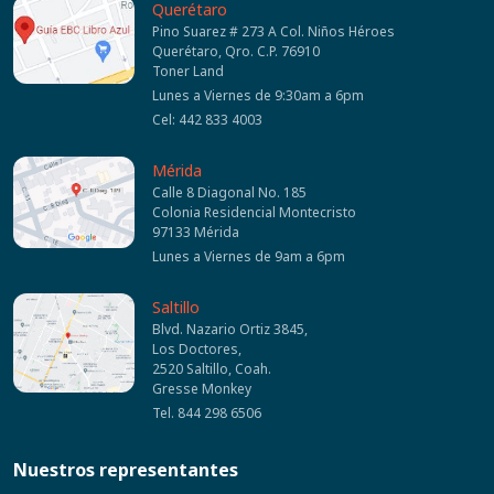
Querétaro
Pino Suarez # 273 A Col. Niños Héroes
Querétaro, Qro. C.P. 76910
Toner Land
Lunes a Viernes de 9:30am a 6pm
Cel: 442 833 4003
Mérida
Calle 8 Diagonal No. 185
Colonia Residencial Montecristo
97133 Mérida
Lunes a Viernes de 9am a 6pm
Saltillo
Blvd. Nazario Ortiz 3845,
Los Doctores,
2520 Saltillo, Coah.
Gresse Monkey
Tel. 844 298 6506
Nuestros representantes