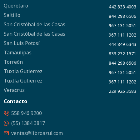
Querétaro
442 833 4003
Saltillo
844 298 6506
San Cristóbal de las Casas
967 131 5051
San Cristóbal de las Casas
967 111 1202
San Luis Potosí
444 849 6343
Tamaulipas
833 232 1571
Torreón
844 298 6506
Tuxtla Gutierrez
967 131 5051
Tuxtla Gutierrez
967 111 1202
Veracruz
229 926 3583
Contacto
558 946 9200
(55) 1384 3817
ventas@libroazul.com