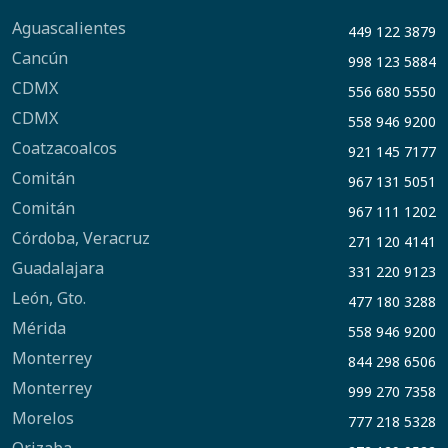
Aguascalientes
449 122 3879
Cancún
998 123 5884
CDMX
556 680 5550
CDMX
558 946 9200
Coatzacoalcos
921 145 7177
Comitán
967 131 5051
Comitán
967 111 1202
Córdoba, Veracruz
271 120 4141
Guadalajara
331 220 9123
León, Gto.
477 180 3288
Mérida
558 946 9200
Monterrey
844 298 6506
Monterrey
999 270 7358
Morelos
777 218 5328