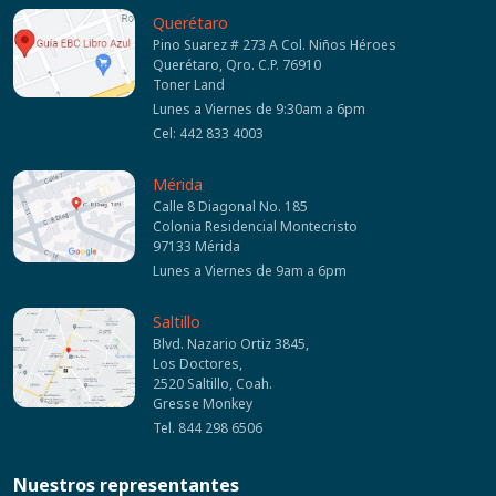
Querétaro
Pino Suarez # 273 A Col. Niños Héroes
Querétaro, Qro. C.P. 76910
Toner Land
Lunes a Viernes de 9:30am a 6pm
Cel: 442 833 4003
Mérida
Calle 8 Diagonal No. 185
Colonia Residencial Montecristo
97133 Mérida
Lunes a Viernes de 9am a 6pm
Saltillo
Blvd. Nazario Ortiz 3845,
Los Doctores,
2520 Saltillo, Coah.
Gresse Monkey
Tel. 844 298 6506
Nuestros representantes