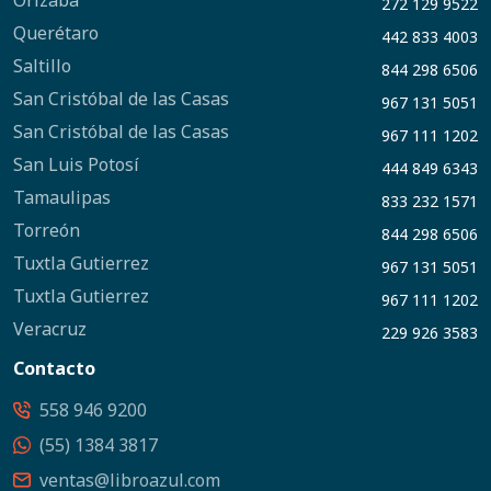
Orizaba
272 129 9522
Querétaro
442 833 4003
Saltillo
844 298 6506
San Cristóbal de las Casas
967 131 5051
San Cristóbal de las Casas
967 111 1202
San Luis Potosí
444 849 6343
Tamaulipas
833 232 1571
Torreón
844 298 6506
Tuxtla Gutierrez
967 131 5051
Tuxtla Gutierrez
967 111 1202
Veracruz
229 926 3583
Contacto
558 946 9200
(55) 1384 3817
ventas@libroazul.com