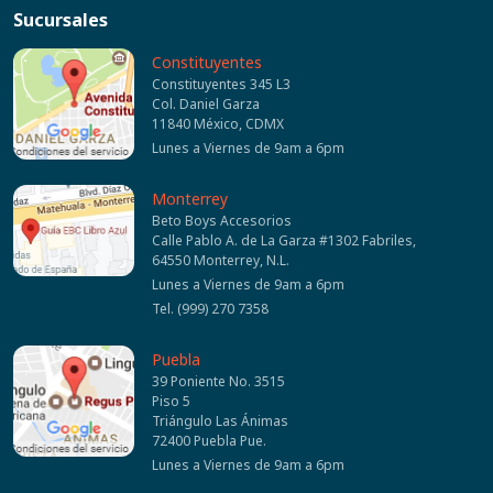
Sucursales
Constituyentes
Constituyentes 345 L3
Col. Daniel Garza
11840 México, CDMX
Lunes a Viernes de 9am a 6pm
Monterrey
Beto Boys Accesorios
Calle Pablo A. de La Garza #1302 Fabriles,
64550 Monterrey, N.L.
Lunes a Viernes de 9am a 6pm
Tel. (999) 270 7358
Puebla
39 Poniente No. 3515
Piso 5
Triángulo Las Ánimas
72400 Puebla Pue.
Lunes a Viernes de 9am a 6pm