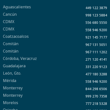
Aguascalientes
449 122 3879
Cancún
998 123 5884
CDMX
556 680 5550
CDMX
558 946 9200
Coatzacoalcos
921 145 7177
Comitán
967 131 5051
Comitán
967 111 1202
Córdoba, Veracruz
271 120 4141
Guadalajara
331 220 9123
León, Gto.
477 180 3288
Mérida
558 946 9200
Monterrey
844 298 6506
Monterrey
999 270 7358
Morelos
777 218 5328