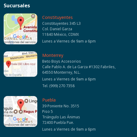
Sucursales
Constituyentes
Constituyentes 345 L3
Col. Daniel Garza
11840 México, CDMX
Lunes a Viernes de 9am a 6pm
Monterrey
Beto Boys Accesorios
Calle Pablo A. de La Garza #1302 Fabriles,
64550 Monterrey, N.L.
Lunes a Viernes de 9am a 6pm
Tel. (999) 270 7358
Puebla
39 Poniente No. 3515
Piso 5
Triángulo Las Ánimas
72400 Puebla Pue.
Lunes a Viernes de 9am a 6pm