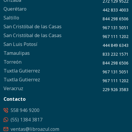
Orizaba
272 129 9522
Querétaro
442 833 4003
Saltillo
844 298 6506
San Cristóbal de las Casas
967 131 5051
San Cristóbal de las Casas
967 111 1202
San Luis Potosí
444 849 6343
Tamaulipas
833 232 1571
Torreón
844 298 6506
Tuxtla Gutierrez
967 131 5051
Tuxtla Gutierrez
967 111 1202
Veracruz
229 926 3583
Contacto
558 946 9200
(55) 1384 3817
ventas@libroazul.com