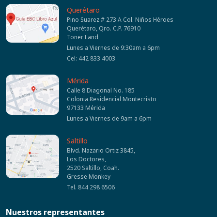
Querétaro
Pino Suarez # 273 A Col. Niños Héroes
Querétaro, Qro. C.P. 76910
Toner Land
Lunes a Viernes de 9:30am a 6pm
Cel: 442 833 4003
Mérida
Calle 8 Diagonal No. 185
Colonia Residencial Montecristo
97133 Mérida
Lunes a Viernes de 9am a 6pm
Saltillo
Blvd. Nazario Ortiz 3845,
Los Doctores,
2520 Saltillo, Coah.
Gresse Monkey
Tel. 844 298 6506
Nuestros representantes