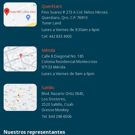
Querétaro
Pino Suarez # 273 A Col. Niños Héroes
Querétaro, Qro. C.P. 76910
Toner Land
Lunes a Viernes de 9:30am a 6pm
Cel: 442 833 4003
Mérida
Calle 8 Diagonal No. 185
Colonia Residencial Montecristo
97133 Mérida
Lunes a Viernes de 9am a 6pm
Saltillo
Blvd. Nazario Ortiz 3845,
Los Doctores,
2520 Saltillo, Coah.
Gresse Monkey
Tel. 844 298 6506
Nuestros representantes