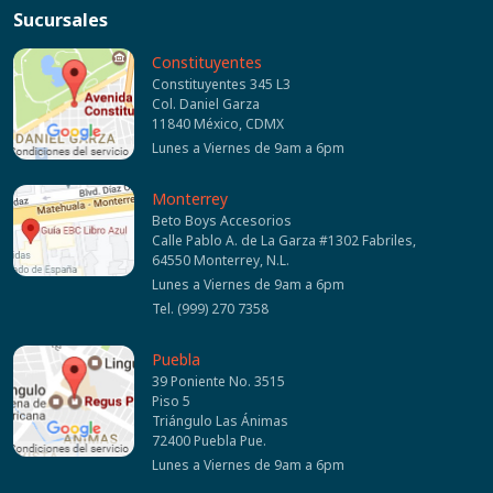
Sucursales
Constituyentes
Constituyentes 345 L3
Col. Daniel Garza
11840 México, CDMX
Lunes a Viernes de 9am a 6pm
Monterrey
Beto Boys Accesorios
Calle Pablo A. de La Garza #1302 Fabriles,
64550 Monterrey, N.L.
Lunes a Viernes de 9am a 6pm
Tel. (999) 270 7358
Puebla
39 Poniente No. 3515
Piso 5
Triángulo Las Ánimas
72400 Puebla Pue.
Lunes a Viernes de 9am a 6pm