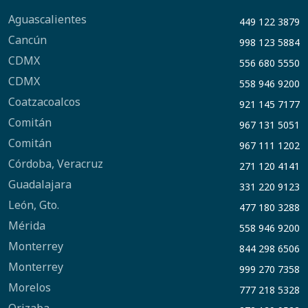
Aguascalientes
449 122 3879
Cancún
998 123 5884
CDMX
556 680 5550
CDMX
558 946 9200
Coatzacoalcos
921 145 7177
Comitán
967 131 5051
Comitán
967 111 1202
Córdoba, Veracruz
271 120 4141
Guadalajara
331 220 9123
León, Gto.
477 180 3288
Mérida
558 946 9200
Monterrey
844 298 6506
Monterrey
999 270 7358
Morelos
777 218 5328