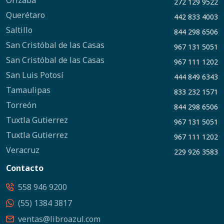
Orizaba
272 129 9522
Querétaro
442 833 4003
Saltillo
844 298 6506
San Cristóbal de las Casas
967 131 5051
San Cristóbal de las Casas
967 111 1202
San Luis Potosí
444 849 6343
Tamaulipas
833 232 1571
Torreón
844 298 6506
Tuxtla Gutierrez
967 131 5051
Tuxtla Gutierrez
967 111 1202
Veracruz
229 926 3583
Contacto
558 946 9200
(55) 1384 3817
ventas@libroazul.com