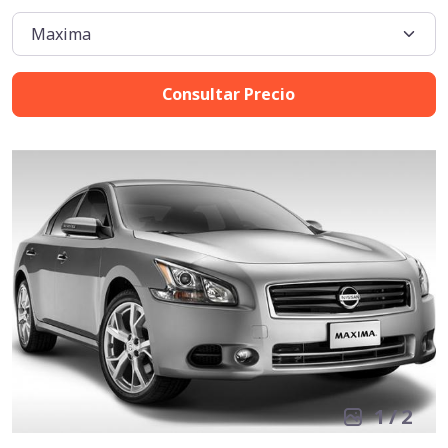
Consultar Precio
1
/
2