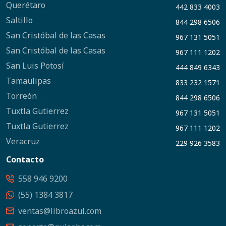
Querétaro
442 833 4003
Saltillo
844 298 6506
San Cristóbal de las Casas
967 131 5051
San Cristóbal de las Casas
967 111 1202
San Luis Potosí
444 849 6343
Tamaulipas
833 232 1571
Torreón
844 298 6506
Tuxtla Gutierrez
967 131 5051
Tuxtla Gutierrez
967 111 1202
Veracruz
229 926 3583
Contacto
558 946 9200
(55) 1384 3817
ventas@libroazul.com