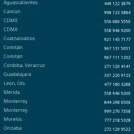
Aguascalientes
449 122 3879
Cancún
998 123 5884
CDMX
556 680 5550
CDMX
558 946 9200
Coatzacoalcos
921 145 7177
Comitán
967 131 5051
Comitán
967 111 1202
Córdoba, Veracruz
271 120 4141
Guadalajara
331 220 9123
León, Gto.
477 180 3288
Mérida
558 946 9200
Monterrey
844 298 6506
Monterrey
999 270 7358
Morelos
777 218 5328
Orizaba
272 129 9522