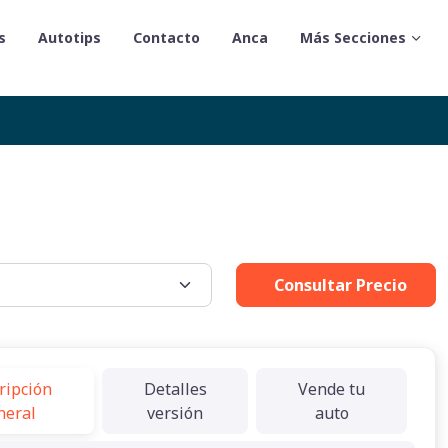
s
Autotips
Contacto
Anca
Más Secciones
Consultar Precio
ripción
Detalles
Vende tu
neral
versión
auto