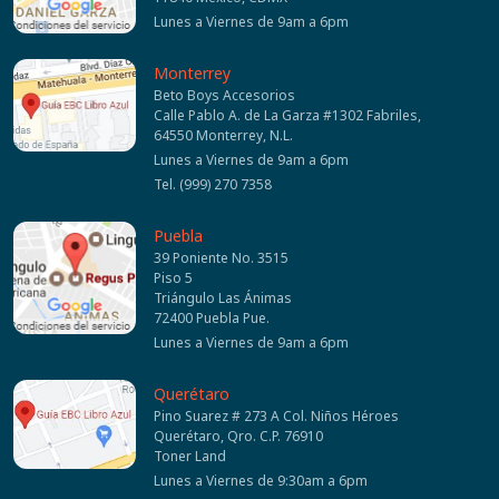
Lunes a Viernes de 9am a 6pm
Monterrey
Beto Boys Accesorios
Calle Pablo A. de La Garza #1302 Fabriles,
64550 Monterrey, N.L.
Lunes a Viernes de 9am a 6pm
Tel. (999) 270 7358
Puebla
39 Poniente No. 3515
Piso 5
Triángulo Las Ánimas
72400 Puebla Pue.
Lunes a Viernes de 9am a 6pm
Querétaro
Pino Suarez # 273 A Col. Niños Héroes
Querétaro, Qro. C.P. 76910
Toner Land
Lunes a Viernes de 9:30am a 6pm