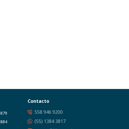
Contacto
558 946 9200
3879
(55) 1384 3817
5884