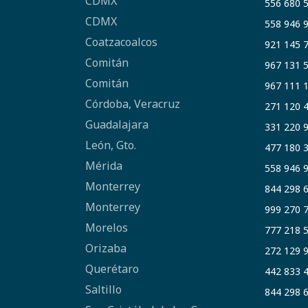
CDMX
556 680 
CDMX
558 946 
Coatzacoalcos
921 145 
Comitán
967 131 
Comitán
967 111 
Córdoba, Veracruz
271 120 
Guadalajara
331 220 
León, Gto.
477 180 
Mérida
558 946 
Monterrey
844 298 
Monterrey
999 270 
Morelos
777 218 
Orizaba
272 129 
Querétaro
442 833 
Saltillo
844 298 