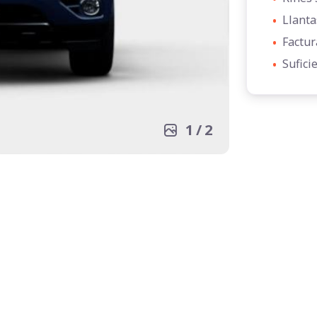
•
Llanta
•
Factur
•
Sufici
1
/
2