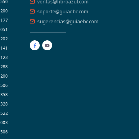
ventas@libroazul.com
5550
9200
soporte@guiaebc.com
7177
sugerencias@guiaebc.com
5051
1202
4141
9123
3288
9200
6506
7358
5328
9522
4003
6506