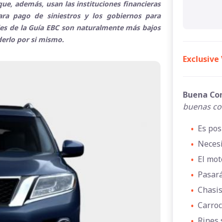
ue, además, usan las instituciones financieras
para pago de siniestros y los gobiernos para
ales de la Guía EBC son naturalmente más bajos
derlo por si mismo.
Exclusive
Buena Co
buenas co
•
Es pos
•
Necesi
•
El mot
•
Pasará
•
Chasis
•
Carroc
•
Rines 