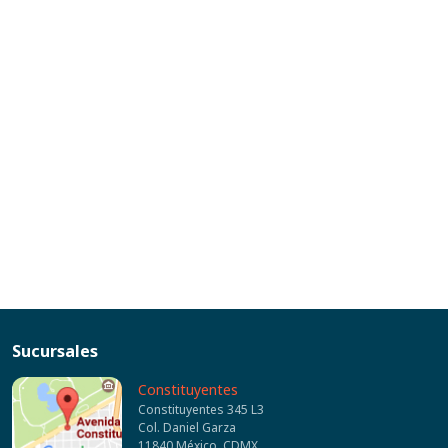
Sucursales
Constituyentes
Constituyentes 345 L3
Col. Daniel Garza
11840 México, CDMX