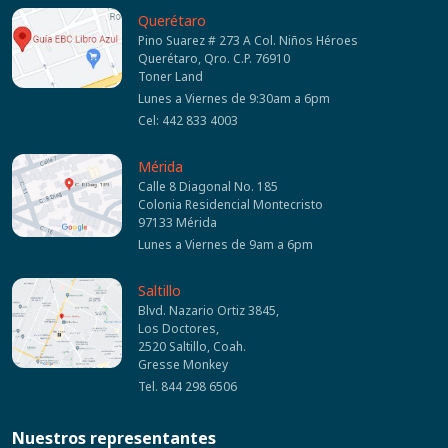
Querétaro
Pino Suarez # 273 A Col. Niños Héroes
Querétaro, Qro. C.P. 76910
Toner Land
Lunes a Viernes de 9:30am a 6pm
Cel: 442 833 4003
Mérida
Calle 8 Diagonal No. 185
Colonia Residencial Montecristo
97133 Mérida
Lunes a Viernes de 9am a 6pm
Saltillo
Blvd. Nazario Ortiz 3845,
Los Doctores,
2520 Saltillo, Coah.
Gresse Monkey
Tel. 844 298 6506
Nuestros representantes