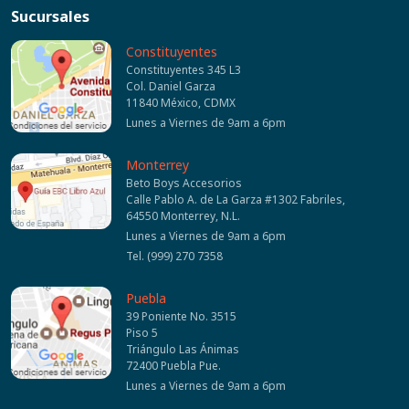
Sucursales
Constituyentes
Constituyentes 345 L3
Col. Daniel Garza
11840 México, CDMX
Lunes a Viernes de 9am a 6pm
Monterrey
Beto Boys Accesorios
Calle Pablo A. de La Garza #1302 Fabriles,
64550 Monterrey, N.L.
Lunes a Viernes de 9am a 6pm
Tel. (999) 270 7358
Puebla
39 Poniente No. 3515
Piso 5
Triángulo Las Ánimas
72400 Puebla Pue.
Lunes a Viernes de 9am a 6pm