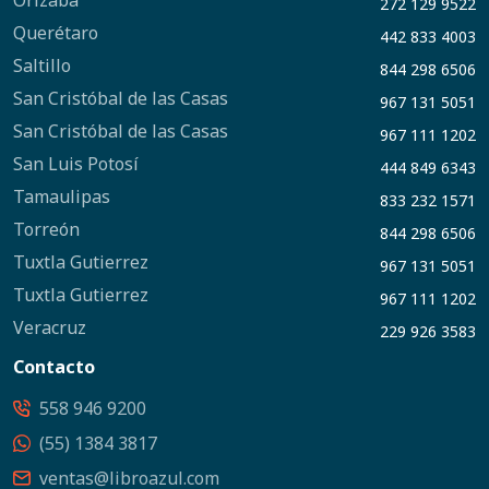
Orizaba
272 129 9522
Querétaro
442 833 4003
Saltillo
844 298 6506
San Cristóbal de las Casas
967 131 5051
San Cristóbal de las Casas
967 111 1202
San Luis Potosí
444 849 6343
Tamaulipas
833 232 1571
Torreón
844 298 6506
Tuxtla Gutierrez
967 131 5051
Tuxtla Gutierrez
967 111 1202
Veracruz
229 926 3583
Contacto
558 946 9200
(55) 1384 3817
ventas@libroazul.com