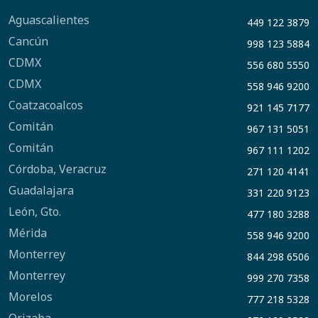
Aguascalientes
449 122 3879
Cancún
998 123 5884
CDMX
556 680 5550
CDMX
558 946 9200
Coatzacoalcos
921 145 7177
Comitán
967 131 5051
Comitán
967 111 1202
Córdoba, Veracruz
271 120 4141
Guadalajara
331 220 9123
León, Gto.
477 180 3288
Mérida
558 946 9200
Monterrey
844 298 6506
Monterrey
999 270 7358
Morelos
777 218 5328