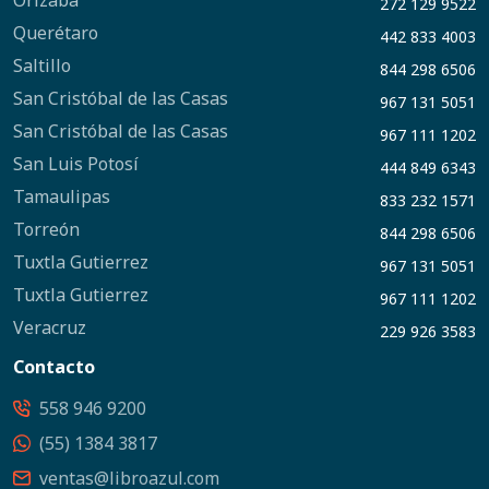
Orizaba
272 129 9522
Querétaro
442 833 4003
Saltillo
844 298 6506
San Cristóbal de las Casas
967 131 5051
San Cristóbal de las Casas
967 111 1202
San Luis Potosí
444 849 6343
Tamaulipas
833 232 1571
Torreón
844 298 6506
Tuxtla Gutierrez
967 131 5051
Tuxtla Gutierrez
967 111 1202
Veracruz
229 926 3583
Contacto
558 946 9200
(55) 1384 3817
ventas@libroazul.com