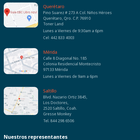
Querétaro
Pino Suarez # 273 A Col. Niños Héroes
Querétaro, Qro. C.P. 76910
Toner Land
Lunes a Viernes de 9:30am a 6pm
Cel: 442 833 4003
Mérida
Calle 8 Diagonal No. 185
Colonia Residencial Montecristo
97133 Mérida
Lunes a Viernes de 9am a 6pm
Saltillo
Blvd. Nazario Ortiz 3845,
Los Doctores,
2520 Saltillo, Coah.
Gresse Monkey
Tel. 844 298 6506
Nuestros representantes