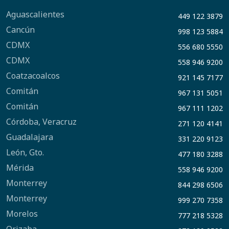
Aguascalientes
449 122 3879
Cancún
998 123 5884
CDMX
556 680 5550
CDMX
558 946 9200
Coatzacoalcos
921 145 7177
Comitán
967 131 5051
Comitán
967 111 1202
Córdoba, Veracruz
271 120 4141
Guadalajara
331 220 9123
León, Gto.
477 180 3288
Mérida
558 946 9200
Monterrey
844 298 6506
Monterrey
999 270 7358
Morelos
777 218 5328