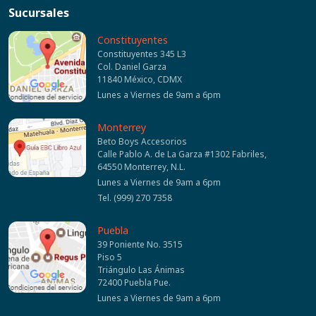
Sucursales
Constituyentes
Constituyentes 345 L3
Col. Daniel Garza
11840 México, CDMX
Lunes a Viernes de 9am a 6pm
Monterrey
Beto Boys Accesorios
Calle Pablo A. de La Garza #1302 Fabriles,
64550 Monterrey, N.L.
Lunes a Viernes de 9am a 6pm
Tel. (999) 270 7358
Puebla
39 Poniente No. 3515
Piso 5
Triángulo Las Ánimas
72400 Puebla Pue.
Lunes a Viernes de 9am a 6pm