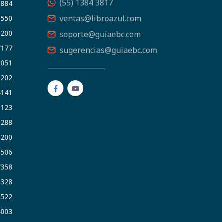
(55) 1384 3817
5884
ventas@libroazul.com
5550
9200
soporte@guiaebc.com
7177
sugerencias@guiaebc.com
5051
1202
4141
9123
3288
9200
6506
7358
5328
9522
4003