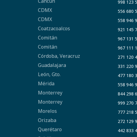
Cancún
998 123 
CDMX
556 680 
CDMX
558 946 
Coatzacoalcos
921 145 
Comitán
967 131 
Comitán
967 111 
Córdoba, Veracruz
271 120 
Guadalajara
331 220 
León, Gto.
477 180 
Mérida
558 946 
Monterrey
844 298 
Monterrey
999 270 
Morelos
777 218 
Orizaba
272 129 
Querétaro
442 833 