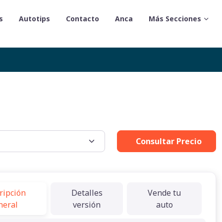
s
Autotips
Contacto
Anca
Más Secciones
Consultar Precio
ripción
Detalles
Vende tu
neral
versión
auto