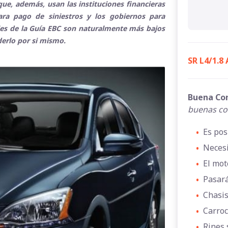
ue, además, usan las instituciones financieras
para pago de siniestros y los gobiernos para
ales de la Guía EBC son naturalmente más bajos
derlo por si mismo.
SR L4/1.8
Buena Co
buenas co
•
Es pos
•
Necesi
•
El mot
•
Pasará
•
Chasis
•
Carroc
•
Rines 