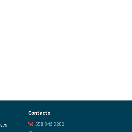
Contacto
558 946 9200
3879