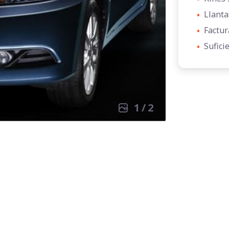
•
Llanta
•
Factur
•
Sufici
1
/
2