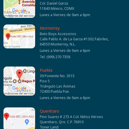
Col. Daniel Garza
11840 México, CDMX
Lunes a Viernes de 9am a 6pm
Monterrey
Beto Boys Accesorios
Calle Pablo A. de La Garza #1302 Fabriles,
64550 Monterrey, N.L.
Lunes a Viernes de 9am a 6pm
Tel. (999) 270 7358
Puebla
39 Poniente No. 3515
Piso 5
Triángulo Las Ánimas
72400 Puebla Pue.
Lunes a Viernes de 9am a 6pm
Querétaro
Pino Suarez # 273 A Col. Niños Héroes
Querétaro, Qro. C.P. 76910
Toner Land