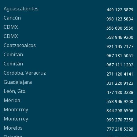
Aguascalientes
449 122 3879
Cancún
998 123 5884
CDMX
556 680 5550
CDMX
558 946 9200
Coatzacoalcos
921 145 7177
Comitán
967 131 5051
Comitán
967 111 1202
Córdoba, Veracruz
271 120 4141
Guadalajara
331 220 9123
León, Gto.
477 180 3288
Mérida
558 946 9200
Monterrey
844 298 6506
Monterrey
999 270 7358
Morelos
777 218 5328