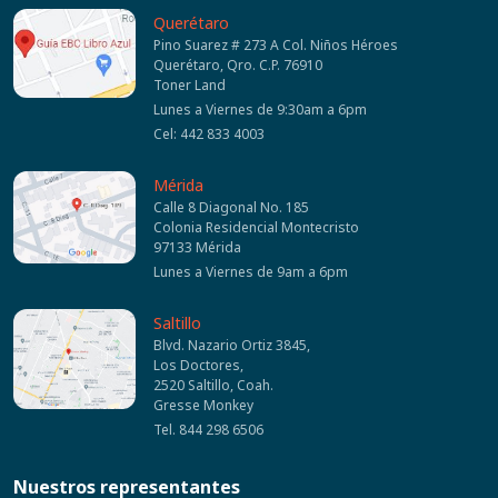
Querétaro
Pino Suarez # 273 A Col. Niños Héroes
Querétaro, Qro. C.P. 76910
Toner Land
Lunes a Viernes de 9:30am a 6pm
Cel: 442 833 4003
Mérida
Calle 8 Diagonal No. 185
Colonia Residencial Montecristo
97133 Mérida
Lunes a Viernes de 9am a 6pm
Saltillo
Blvd. Nazario Ortiz 3845,
Los Doctores,
2520 Saltillo, Coah.
Gresse Monkey
Tel. 844 298 6506
Nuestros representantes