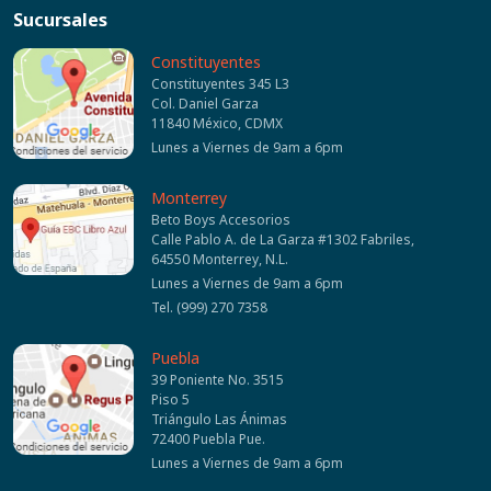
Sucursales
Constituyentes
Constituyentes 345 L3
Col. Daniel Garza
11840 México, CDMX
Lunes a Viernes de 9am a 6pm
Monterrey
Beto Boys Accesorios
Calle Pablo A. de La Garza #1302 Fabriles,
64550 Monterrey, N.L.
Lunes a Viernes de 9am a 6pm
Tel. (999) 270 7358
Puebla
39 Poniente No. 3515
Piso 5
Triángulo Las Ánimas
72400 Puebla Pue.
Lunes a Viernes de 9am a 6pm