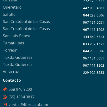
Orizaba
272 129 9522
Querétaro
442 833 4003
Saltillo
844 298 6506
San Cristóbal de las Casas
967 131 5051
San Cristóbal de las Casas
967 111 1202
San Luis Potosí
444 849 6343
Tamaulipas
833 232 1571
Torreón
844 298 6506
Tuxtla Gutierrez
967 131 5051
Tuxtla Gutierrez
967 111 1202
Veracruz
229 926 3583
Contacto
558 946 9200
(55) 1384 3817
ventas@libroazul.com