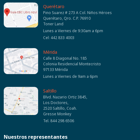
Querétaro
Pino Suarez # 273 A Col. Niños Héroes
Querétaro, Qro. C.P. 76910
Toner Land
Lunes a Viernes de 9:30am a 6pm
Cel: 442 833 4003
Mérida
Calle 8 Diagonal No. 185
Colonia Residencial Montecristo
97133 Mérida
Lunes a Viernes de 9am a 6pm
Saltillo
Blvd. Nazario Ortiz 3845,
Los Doctores,
2520 Saltillo, Coah.
Gresse Monkey
Tel. 844 298 6506
Nuestros representantes