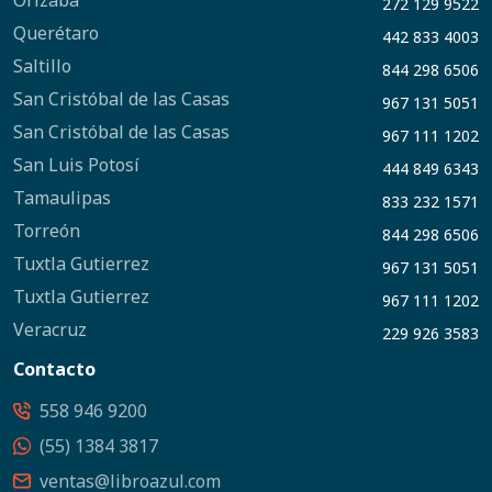
Orizaba
272 129 9522
Querétaro
442 833 4003
Saltillo
844 298 6506
San Cristóbal de las Casas
967 131 5051
San Cristóbal de las Casas
967 111 1202
San Luis Potosí
444 849 6343
Tamaulipas
833 232 1571
Torreón
844 298 6506
Tuxtla Gutierrez
967 131 5051
Tuxtla Gutierrez
967 111 1202
Veracruz
229 926 3583
Contacto
558 946 9200
(55) 1384 3817
ventas@libroazul.com