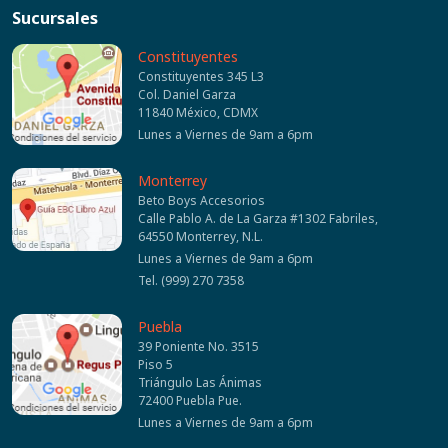
Sucursales
Constituyentes
Constituyentes 345 L3
Col. Daniel Garza
11840 México, CDMX
Lunes a Viernes de 9am a 6pm
Monterrey
Beto Boys Accesorios
Calle Pablo A. de La Garza #1302 Fabriles,
64550 Monterrey, N.L.
Lunes a Viernes de 9am a 6pm
Tel. (999) 270 7358
Puebla
39 Poniente No. 3515
Piso 5
Triángulo Las Ánimas
72400 Puebla Pue.
Lunes a Viernes de 9am a 6pm