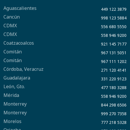
Aguascalientes
449 122 3879
Cancún
998 123 5884
CDMX
556 680 5550
CDMX
558 946 9200
Coatzacoalcos
921 145 7177
Comitán
967 131 5051
Comitán
967 111 1202
Córdoba, Veracruz
271 120 4141
Guadalajara
331 220 9123
León, Gto.
477 180 3288
Mérida
558 946 9200
Monterrey
844 298 6506
Monterrey
999 270 7358
Morelos
777 218 5328